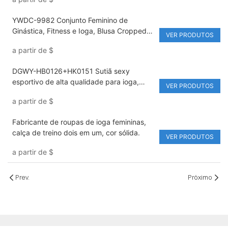
Pescoço, Cor Sólida, Respirável e
Ecológico
YWDC-9982 Conjunto Feminino de
Ginástica, Fitness e Ioga, Blusa Cropped
VER PRODUTOS
Lisa de Manga Longa com Detalhe Torcido
a partir de
$
na Gola e Cintura Elástica, Calça Legging
de Cintura Alta e Ajuste Perfeito para
DGWY-HB0126+HK0151 Sutiã sexy
Atividades Físicas.
esportivo de alta qualidade para ioga,
VER PRODUTOS
corrida, secagem rápida, roupa de ioga
a partir de
$
feminina de duas peças
Fabricante de roupas de ioga femininas,
calça de treino dois em um, cor sólida.
VER PRODUTOS
a partir de
$
Prev.
Próximo