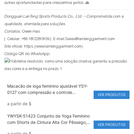
outras oportunidades para crescermos juntos. 🙏
Dongguan LanTeng Sports Products Co., Ltd. – Comprometida com a
qualidade, orientada para soluções.
Contatos:
Owen.Hao
| Celular: +86 18122819109 | E-mail:Sales@lantenggarment.com
Site oficial:
https://www.lantenggarment.com/
Código QR do WhatsApp:
Macacão de ioga feminino ajustável YSY-
0127 com compressão e controle
VER PRODUTOS
abdominal, em nylon/elastano elástico,
a partir de
$
sem mangas.
YWYSK-51423 Conjunto de Yoga Feminino
com Shorts de Cintura Alta Cor Pêssego,
VER PRODUTOS
Top Esportivo Sem Costas e Alças no
a partir de
$