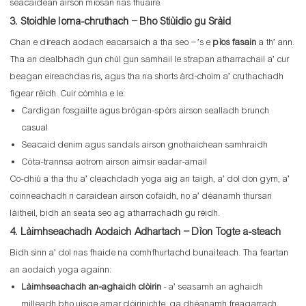
seacaidean airson mìosan nas fhuaire.
3. Stoidhle Ioma-chruthach – Bho Stiùidio gu Sràid
Chan e dìreach aodach eacarsaich a tha seo – ’s e
pìos fasain
a th’ ann.
Tha an dealbhadh gun chùl gun samhail le strapan atharrachail a’ cur
beagan eireachdas ris, agus tha na shorts àrd-choim a’ cruthachadh
figear rèidh. Cuir còmhla e le:
Cardigan fosgailte agus brògan-spòrs airson sealladh brunch
casual
Seacaid denim agus sandals airson gnothaichean samhraidh
Còta-trannsa aotrom airson aimsir eadar-amail
Co-dhiù a tha thu a’ cleachdadh yoga aig an taigh, a’ dol don gym, a’
coinneachadh ri caraidean airson cofaidh, no a’ dèanamh thursan
làitheil, bidh an seata seo ag atharrachadh gu rèidh.
4. Làimhseachadh Aodaich Adhartach – Dìon Togte a-steach
Bidh sinn a’ dol nas fhaide na comhfhurtachd bunaiteach. Tha feartan
an aodaich yoga againn:
Làimhseachadh an-aghaidh clòirin
- a’ seasamh an aghaidh
milleadh bho uisge amar clòirinichte, ga dhèanamh freagarrach