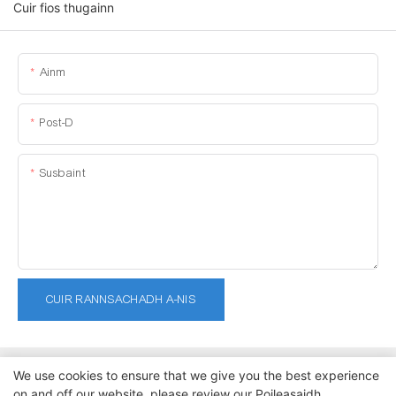
Cuir fios thugainn
Ainm
Post-D
Susbaint
CUIR RANNSACHADH A-NIS
We use cookies to ensure that we give you the best experience
on and off our website. please review our
Poileasaidh