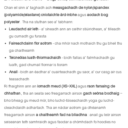
Chan eil sinn a’ taghadh ach
measgachadh de nylon/spandex
(polyamide/elastane) cniotaichte àrd-inbhe
agus
aodach bog
polyester
. Tha na stuthan seo a’ tabhann:
Leudachd air leth
- a’ sìneadh ann an ceithir stiùiridhean, a’ tilleadh
gu cumadh gu furasta
Faireachdainn fìor aotrom
- cha mhòr nach mothaich thu gu bheil thu
ga chaitheamh
Teicneòlas luath-thiormachaidh
- bidh fallas a’ falmhachadh gu
luath, gad chumail fionnar is tioram
Anail
- bidh an èadhar a’ cuairteachadh gu saor, a’ cur casg air cus
teasachadh
Ri fhaighinn ann an
iomadh meud (XS–XXL)
agus
raon farsaing de
dhhathan
, tha an seata seo freagarrach airson
gach seòrsa bodhaig
–
bho bheag gu meud mòr, bho luchd-tòiseachaidh yoga gu luchd-
cleachdaidh adhartach. Tha an nàdar aotrom ga dhèanamh
freagarrach airson
a chaitheamh fad na bliadhna
: anail gu leòr airson
seiseanan teth samhraidh agus faodar a chòmhdach fo hoodies no