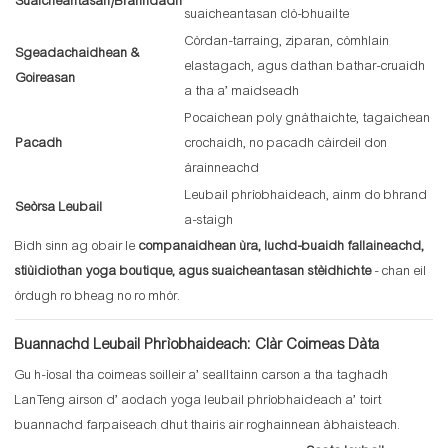
Suaicheantasan/Branndadh
suaicheantasan clò-bhuailte
Còrdan-tarraing, ziparan, còmhlain
Sgeadachaidhean &
elastagach, agus dathan bathar-cruaidh
Goireasan
a tha a’ maidseadh
Pocaichean poly gnàthaichte, tagaichean
Pacadh
crochaidh, no pacadh càirdeil don
àrainneachd
Leubail phrìobhaideach, ainm do bhrand
Seòrsa Leubail
a-staigh
Bidh sinn ag obair le
companaidhean ùra, luchd-buaidh fallaineachd,
stiùidiothan yoga boutique, agus suaicheantasan stèidhichte
- chan eil
òrdugh ro bheag no ro mhòr.
Buannachd Leubail Phrìobhaideach: Clàr Coimeas Dàta
Gu h-ìosal tha coimeas soilleir a’ sealltainn carson a tha taghadh
LanTeng airson d’ aodach yoga leubail phrìobhaideach a’ toirt
buannachd farpaiseach dhut thairis air roghainnean àbhaisteach.