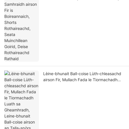
Seata Muinchillean Goirid, Deise
Rothaireachd Rathaid
Lèine-bhunait Ball-coise Lùth-chleasachd
airson Fir, Mullach Fada le Tiormachadh
Luath sa Gheamhradh, Leine-bhunait Ball-
coise airson an Talla-spòrs, Aotrom is
Breathable