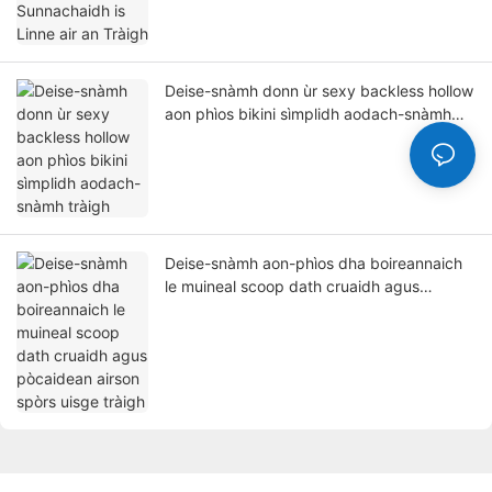
Deise-snàmh donn ùr sexy backless hollow
aon phìos bikini sìmplidh aodach-snàmh
tràigh
Deise-snàmh aon-phìos dha boireannaich
le muineal scoop dath cruaidh agus
pòcaidean airson spòrs uisge tràigh