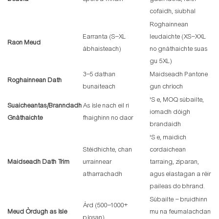
cofaidh, siubhal
Roghainnean
Earranta (S–XL
leudaichte (XS–XXL
Raon Meud
àbhaisteach)
no gnàthaichte suas
gu 5XL)
3–5 dathan
Maidseadh Pantone
Roghainnean Dath
bunaiteach
gun chrìoch
'S e, MOQ sùbailte,
Suaicheantas/Branndadh
As ìsle nach eil ri
iomadh dòigh
Gnàthaichte
fhaighinn no daor
brandaidh
'S e, maidich
Stèidhichte, chan
cordaichean
Maidseadh Dath Trim
urrainnear
tarraing, ziparan,
atharrachadh
agus elastagan a rèir
paileas do bhrand.
Sùbailte – bruidhinn
Àrd (500–1000+
Meud Òrdugh as ìsle
mu na feumalachdan
pìosan)