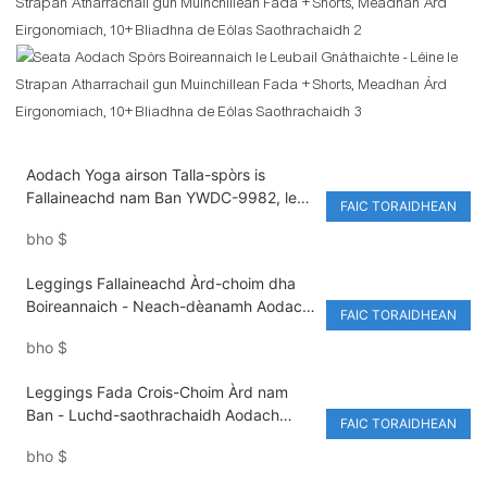
Aodach Yoga airson Talla-spòrs is
Fallaineachd nam Ban YWDC-9982, le
FAIC TORAIDHEAN
muinchillean fada, le lùban aghaidh, le
bho
$
casadh bàrr, le meadhan elastagach, le
sìneadh, agus le leacan àrd-mheadhain
Leggings Fallaineachd Àrd-choim dha
Boireannaich - Neach-dèanamh Aodach
FAIC TORAIDHEAN
Fallaineachd
bho
$
Leggings Fada Crois-Choim Àrd nam
Ban - Luchd-saothrachaidh Aodach
FAIC TORAIDHEAN
Talla-spòrs
bho
$