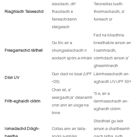
slaodach, dh’
Teicneòlas luath-
Riaghladh Taiseachd
fhaodadh e
thiormachaidh, a’
faireachdainn
fuireach ùr
steigeach
Fad na bliadhna:
Gu tric air a
breathable airson an
Freagarrachd ràitheil
chuingealachadh ri
t-samhraidh,
aodach spòrs a-mhàin
còmhdach airson a’
gheamhraidh
Gun dad no ìosal (UPF
Làimhseachadh an-
Dìon UV
<20)
aghaidh UV UPF 50+
Chan eil, a’
'S e, air a
seargadh/a’ dèanamh
Frith-aghaidh clòirin
làimhseachadh an-
cron ann an uisge na
aghaidh clòirin
linne
Stoidhleil gu leòr
Iomadachd Dòigh-
Coltas ann an talla-
airson a chaitheamh
beatha
spòrs a-mhàin
gach latha, ruith