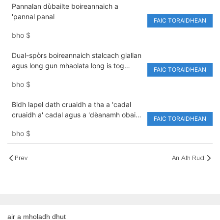
Pannalan dùbailte boireannaich a
'pannal panal
FAIC TORAIDHEAN
bho
$
Dual-spòrs boireannaich stalcach giallan
agus long gun mhaolata long is tog
FAIC TORAIDHEAN
longichte
bho
$
Bidh lapel dath cruaidh a tha a 'cadal
cruaidh a' cadal agus a 'dèanamh obair
FAIC TORAIDHEAN
sgoltadh pìoban
bho
$
Prev
An Ath Rud
air a mholadh dhut