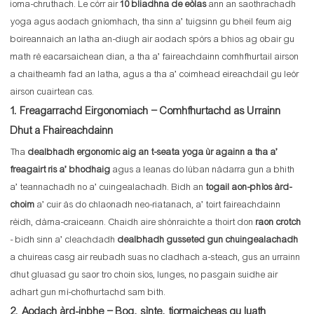
ioma-chruthach. Le còrr air
10 bliadhna de eòlas
ann an saothrachadh
yoga agus aodach gnìomhach, tha sinn a’ tuigsinn gu bheil feum aig
boireannaich an latha an-diugh air aodach spòrs a bhios ag obair gu
math rè eacarsaichean dian, a tha a’ faireachdainn comhfhurtail airson
a chaitheamh fad an latha, agus a tha a’ coimhead eireachdail gu leòr
airson cuairtean cas.
1. Freagarrachd Eirgonomiach – Comhfhurtachd as Urrainn
Dhut a Fhaireachdainn
Tha
dealbhadh ergonomic aig an t-seata yoga ùr againn a tha a’
freagairt ris a’ bhodhaig
agus a leanas do lùban nàdarra gun a bhith
a’ teannachadh no a’ cuingealachadh. Bidh an
togail aon-phìos àrd-
choim
a’ cuir às do chlaonadh neo-riatanach, a’ toirt faireachdainn
rèidh, dàrna-craiceann. Chaidh aire shònraichte a thoirt don
raon crotch
- bidh sinn a’ cleachdadh
dealbhadh gusseted gun chuingealachadh
a chuireas casg air reubadh suas no cladhach a-steach, gus an urrainn
dhut gluasad gu saor tro choin sìos, lunges, no pasgain suidhe air
adhart gun mì-chofhurtachd sam bith.
2. Aodach àrd-inbhe – Bog, sìnte, tiormaicheas gu luath