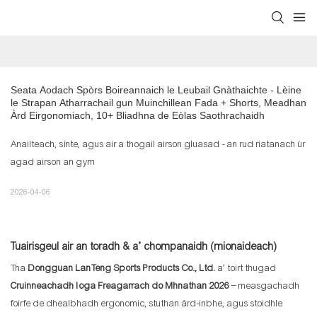
Seata Aodach Spòrs Boireannaich le Leubail Gnàthaichte - Lèine 
le Strapan Atharrachail gun Muinchillean Fada + Shorts, Meadhan 
Àrd Eirgonomiach, 10+ Bliadhna de Eòlas Saothrachaidh
Anailteach, sìnte, agus air a thogail airson gluasad - an rud riatanach ùr
agad airson an gym
2026-04-06
Tuairisgeul air an toradh & a’ chompanaidh (mionaideach)
Tha
Dongguan LanTeng Sports Products Co., Ltd.
a’ toirt thugad
Cruinneachadh Ioga Freagarrach do Mhnathan 2026
– measgachadh
foirfe de dhealbhadh ergonomic, stuthan àrd-inbhe, agus stoidhle