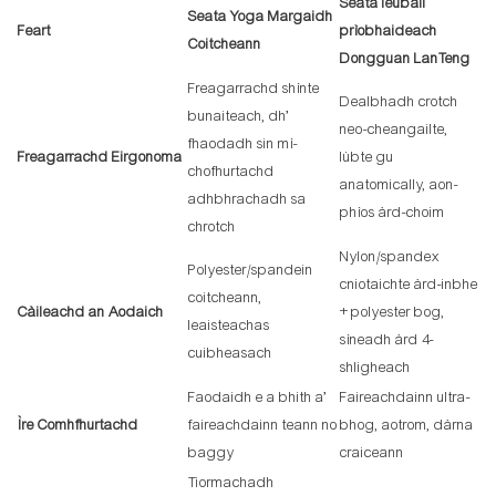
Seata leubail
Seata Yoga Margaidh
Feart
prìobhaideach
Coitcheann
Dongguan LanTeng
Freagarrachd shìnte
Dealbhadh crotch
bunaiteach, dh’
neo-cheangailte,
fhaodadh sin mì-
Freagarrachd Eirgonoma
lùbte gu
chofhurtachd
anatomically, aon-
adhbhrachadh sa
phìos àrd-choim
chrotch
Nylon/spandex
Polyester/spandein
cniotaichte àrd-inbhe
coitcheann,
Càileachd an Aodaich
+ polyester bog,
leaisteachas
sìneadh àrd 4-
cuibheasach
shligheach
Faodaidh e a bhith a’
Faireachdainn ultra-
Ìre Comhfhurtachd
faireachdainn teann no
bhog, aotrom, dàrna
baggy
craiceann
Tiormachadh