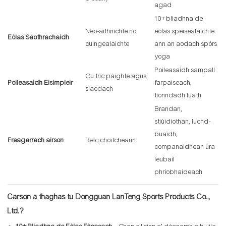
agad
10+ bliadhna de
Neo-aithnichte no
eòlas speisealaichte
Eòlas Saothrachaidh
cuingealaichte
ann an aodach spòrs
yoga
Poileasaidh sampall
Gu tric pàighte agus
Poileasaidh Eisimpleir
farpaiseach,
slaodach
tionndadh luath
Brandan,
stiùidiothan, luchd-
buaidh,
Freagarrach airson
Reic choitcheann
companaidhean ùra
leubail
phrìobhaideach
Carson a thaghas tu Dongguan LanTeng Sports Products Co.,
Ltd.?