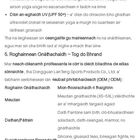
airson yoga uisge no eacarsaichean ri taobh na linne
Dìon an-aghaidh UV (UPF 50+)
– a’ dìon do chraicinn bho ghathan
ultraviolet cronail rè seiseanan yoga a-muigh no cuairtean air
làithean grianach
Tha na leigheasan sin
ceangailte gu maireannach
ris na snàithleanan,
agus mar sin cha bhith iad a’ nighe a-mach thar ùine.
5. Roghainnean Gnàthachaidh – Tog do Bhrand
Mar
neach-dèanamh proifeasanta le còrr is deich bliadhna de eòlas
sònraichte
, tha Dongguan LanTeng Sports Products Co., Ltd. a’
tabhann seirbheisean làn
-leubail phrìobhaideach (OEM / ODM)
:
Roghainn Gnàthachaidh
Mion-fhiosrachadh ri fhaighinn
Meudan gnàthaichte (XS–5XL) stèidhichte
Meudan
air a’ mhargaidh targaid agad
Dath Pantone sam bith; clò-bhualaidhean
Dathan/Pàtrain
soladach, dath-ceangail, marmor, no
gnàthaichte
Silicone, gluasad teas, bileagan fighte, no