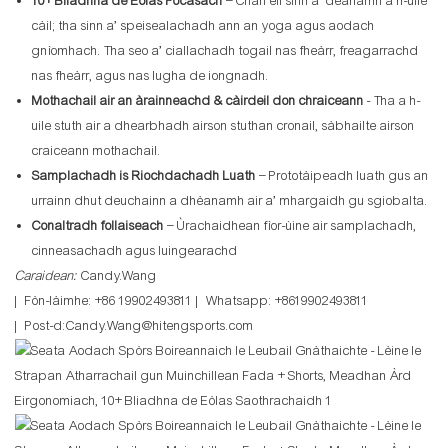
10+ Bliadhna de Eòlas Fòcasach
– Chan eil sinn a’ dèanamh a h-uile
càil; tha sinn a’ speisealachadh ann an yoga agus aodach
gnìomhach. Tha seo a’ ciallachadh togail nas fheàrr, freagarrachd
nas fheàrr, agus nas lugha de iongnadh.
Mothachail air an àrainneachd & càirdeil don chraiceann
- Tha a h-
uile stuth air a dhearbhadh airson stuthan cronail, sàbhailte airson
craiceann mothachail.
Samplachadh is Riochdachadh Luath
– Prototàipeadh luath gus an
urrainn dhut deuchainn a dhèanamh air a’ mhargaidh gu sgiobalta.
Conaltradh follaiseach
– Ùrachaidhean fìor-ùine air samplachadh,
cinneasachadh agus luingearachd
Caraidean:
Candy.Wang
| Fòn-làimhe: +86 19902493811 | Whatsapp: +8619902493811
| Post-d:Candy.Wang@hitengsports.com