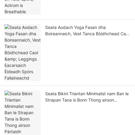
Seata Aodach Yoga Fasan dha
Boireannaich, Vest Tanca Bòidhchead Caol
& Leggings Eacarsaich Èideadh Spòrs
Fallaineachd
Seata Bikini Triantan Minimalist nam Ban le
Strapan Tana is Bonn Thong airson
Pàrtaidh Sunnachaidh is Linne air an Tràigh