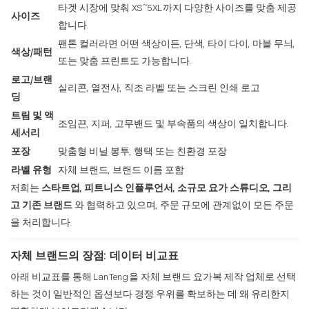
타겟 시장에 맞춰 XS~5XL까지 다양한 사이즈를 맞춤 제공
사이즈
합니다.
팬톤 컬러라면 어떤 색상이든, 단색, 타이 다이, 마블 무늬,
색상/패턴
또는 맞춤 프린트도 가능합니다.
로고/브랜
실리콘, 열전사, 직조 라벨 또는 스크린 인쇄 로고
딩
트림 및 액
조임끈, 지퍼, 고무밴드 및 부속품의 색상이 일치합니다.
세서리
포장
맞춤형 비닐 봉투, 행택 또는 친환경 포장
라벨 유형
자체 브랜드, 브랜드 이름 포함
저희는
스타트업, 피트니스 인플루언서, 소규모 요가 스튜디오, 그리
고 기존 브랜드
와 협력하고 있으며, 주문 규모에 관계없이 모든 주문
을 처리합니다.
자체 브랜드의 장점: 데이터 비교표
아래 비교표를 통해 LanTeng을 자체 브랜드 요가복 제작 업체로 선택
하는 것이 일반적인 옵션보다 경쟁 우위를 확보하는 데 왜 유리한지