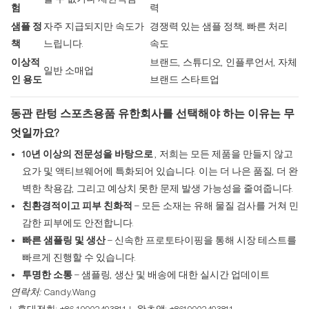
험
력
샘플 정
자주 지급되지만 속도가
경쟁력 있는 샘플 정책, 빠른 처리
책
느립니다.
속도
이상적
브랜드, 스튜디오, 인플루언서, 자체
일반 소매업
인 용도
브랜드 스타트업
동관 란텅 스포츠용품 유한회사를 선택해야 하는 이유는 무
엇일까요?
10년 이상의 전문성을 바탕으로
, 저희는 모든 제품을 만들지 않고
요가 및 액티브웨어에 특화되어 있습니다. 이는 더 나은 품질, 더 완
벽한 착용감, 그리고 예상치 못한 문제 발생 가능성을 줄여줍니다.
친환경적이고 피부 친화적
– 모든 소재는 유해 물질 검사를 거쳐 민
감한 피부에도 안전합니다.
빠른 샘플링 및 생산
– 신속한 프로토타이핑을 통해 시장 테스트를
빠르게 진행할 수 있습니다.
투명한 소통
– 샘플링, 생산 및 배송에 대한 실시간 업데이트
연락처:
Candy.Wang