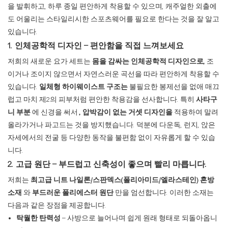
을 발휘하고, 하루 종일 편안하게 착용할 수 있으며, 캐주얼한 외출에
도 어울리는 스타일리시한 스포츠웨어를 필요로 한다는 것을 잘 알고
있습니다.
1. 인체공학적 디자인 – 편안함을 직접 느껴보세요
저희의 새로운 요가 세트는
몸을 감싸는 인체공학적 디자인으로,
조
이거나 조이지 않으면서 자연스러운 곡선을 따라 편안하게 착용할 수
있습니다.
일체형 하이웨이스트 구조는
불필요한 봉제선을 없애 매끄
럽고 마치 제2의 피부처럼 편안한 착용감을 선사합니다. 특히
사타구
니 부분
에 신경을 써서
, 압박감이 없는 거셋 디자인을
적용하여 말려
올라가거나 파고드는 것을 방지했습니다. 덕분에 다운독, 런지, 앉은
자세에서의 전굴 등 다양한 동작을 불편함 없이 자유롭게 할 수 있습
니다.
2. 고급 원단 – 부드럽고 신축성이 좋으며 빨리 마릅니다.
저희는
최고급 니트 나일론/스판덱스(폴리아미드/엘라스테인) 혼방
소재
와
부드러운 폴리에스터 원단
만을 엄선합니다. 이러한 소재는
다음과 같은 장점을 제공합니다.
탁월한 탄력성
– 사방으로 늘어나며 쉽게 원래 형태로 되돌아옵니