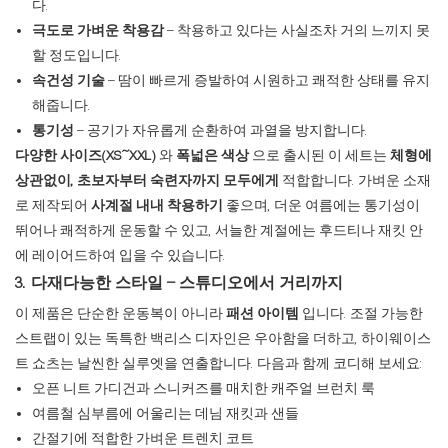
다.
극도로 가벼운 착용감
– 착용하고 있다는 사실조차 거의 느끼지 못
할 정도입니다.
속건성 기술
– 땀이 빠르게 증발하여 시원하고 쾌적한 상태를 유지
해줍니다.
통기성
– 공기가 자유롭게 순환하여 과열을 방지합니다.
다양한 사이즈(XS~XXL)
와
폭넓은 색상
으로 출시된 이 세트는
체형에
상관없이, 초보자부터 숙련자까지 모두에게
적합합니다. 가벼운 소재
로 제작되어
사계절 내내 착용하기
좋으며, 더운 여름에는 통기성이
뛰어나 쾌적하게 운동할 수 있고, 서늘한 계절에는 후드티나 재킷 안
에 레이어드하여 입을 수 있습니다.
3. 다재다능한 스타일 – 스튜디오에서 거리까지
이 제품은 단순한 운동복이 아니라
패션 아이템
입니다. 조절 가능한
스트랩이 있는 독특한 백리스 디자인은 우아함을 더하고, 하이웨이스
트 쇼츠는 날씬한 실루엣을 연출합니다. 다음과 함께 코디해 보세요:
오픈 니트 가디건과 스니커즈를 매치한 캐주얼 브런치 룩
여름철 심부름에 어울리는 데님 재킷과 샌들
간절기에 적합한 가벼운 트렌치 코트