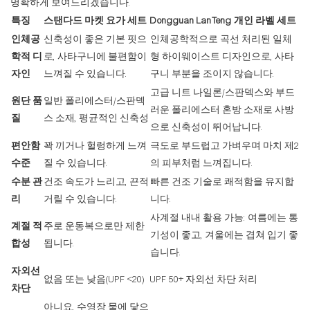
명확하게 보여드리겠습니다.
특징
스탠다드 마켓 요가 세트
Dongguan LanTeng 개인 라벨 세트
인체공
신축성이 좋은 기본 핏으
인체공학적으로 곡선 처리된 일체
학적 디
로, 사타구니에 불편함이
형 하이웨이스트 디자인으로, 사타
자인
느껴질 수 있습니다.
구니 부분을 조이지 않습니다.
고급 니트 나일론/스판덱스와 부드
원단 품
일반 폴리에스터/스판덱
러운 폴리에스터 혼방 소재로 사방
질
스 소재, 평균적인 신축성
으로 신축성이 뛰어납니다.
편안함
꽉 끼거나 헐렁하게 느껴
극도로 부드럽고 가벼우며 마치 제2
수준
질 수 있습니다.
의 피부처럼 느껴집니다.
수분 관
건조 속도가 느리고, 끈적
빠른 건조 기술로 쾌적함을 유지합
리
거릴 수 있습니다.
니다.
사계절 내내 활용 가능: 여름에는 통
계절 적
주로 운동복으로만 제한
기성이 좋고, 겨울에는 겹쳐 입기 좋
합성
됩니다.
습니다.
자외선
없음 또는 낮음(UPF <20)
UPF 50+ 자외선 차단 처리
차단
아니요, 수영장 물에 닿으