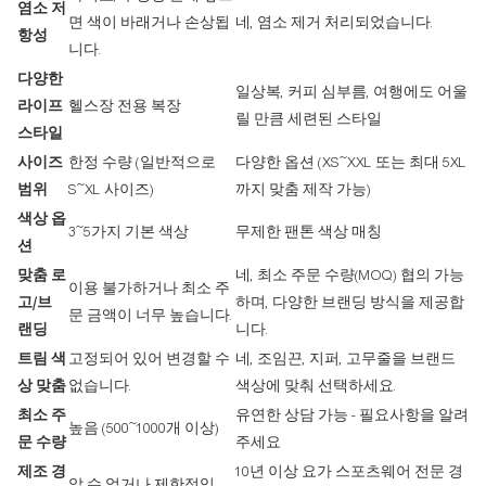
염소 저
면 색이 바래거나 손상됩
네, 염소 제거 처리되었습니다.
항성
니다.
다양한
일상복, 커피 심부름, 여행에도 어울
라이프
헬스장 전용 복장
릴 만큼 세련된 스타일
스타일
사이즈
한정 수량 (일반적으로
다양한 옵션 (XS~XXL 또는 최대 5XL
범위
S~XL 사이즈)
까지 맞춤 제작 가능)
색상 옵
3~5가지 기본 색상
무제한 팬톤 색상 매칭
션
맞춤 로
네, 최소 주문 수량(MOQ) 협의 가능
이용 불가하거나 최소 주
고/브
하며, 다양한 브랜딩 방식을 제공합
문 금액이 너무 높습니다.
랜딩
니다.
트림 색
고정되어 있어 변경할 수
네, 조임끈, 지퍼, 고무줄을 브랜드
상 맞춤
없습니다.
색상에 맞춰 선택하세요.
최소 주
유연한 상담 가능 - 필요사항을 알려
높음 (500~1000개 이상)
문 수량
주세요
제조 경
10년 이상 요가 스포츠웨어 전문 경
알 수 없거나 제한적임