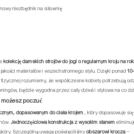
nowy niezbędnik na siłownię
je
kolekcję damskich strojów do jogi o regularnym kroju na ro
jakości materiałów i wszechstronnego stylu. Dzięki ponad
10
i fizycznej rozumiemy, że współczesne kobiety potrzebują od
eningów, będzie wygodna przez cały dzień i stylowa na co dz
y możesz poczuć
cznym, dopasowanym do ciała krojem
, który dopasowuje się
chów.
Jednoczęściowa konstrukcja z wysokim stanem
eliminuj
 skóry. Szczególną uwagę poświęciliśmy
obszarowi krocza
–