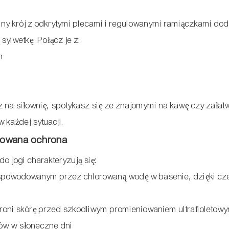
lny krój z odkrytymi plecami i regulowanymi ramiączkami dod
sylwetkę. Połącz je z:
h
z na siłownię, spotykasz się ze znajomymi na kawę czy załat
 każdej sytuacji.
dowana ochrona
 jogi charakteryzują się:
powodowanym przez chlorowaną wodę w basenie, dzięki c
roni skórę przed szkodliwym promieniowaniem ultrafioletow
rów w słoneczne dni