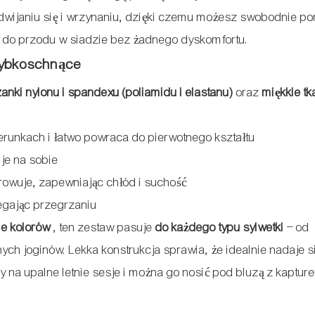
dwijaniu się i wrzynaniu, dzięki czemu możesz swobodnie p
w do przodu w siadzie bez żadnego dyskomfortu.
szybkoschnące
zanki nylonu i spandexu (poliamidu i elastanu)
oraz
miękkie tk
ierunkach i łatwo powraca do pierwotnego kształtu
je na sobie
rowuje, zapewniając chłód i suchość
egając przegrzaniu
ie kolorów
, ten zestaw pasuje
do każdego typu sylwetki
– od
 joginów. Lekka konstrukcja sprawia, że ​​idealnie nadaje s
y na upalne letnie sesje i można go nosić pod bluzą z kaptur