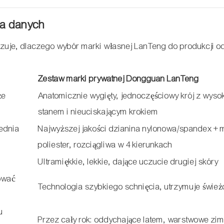
za danych
kazuje, dlaczego wybór marki własnej LanTeng do produkcji o
Zestaw marki prywatnej Dongguan LanTeng
że
Anatomicznie wygięty, jednoczęściowy krój z wyso
stanem i nieuciskającym krokiem
rednia
Najwyższej jakości dzianina nylonowa/spandex + m
poliester, rozciągliwa w 4 kierunkach
Ultramiękkie, lekkie, dające uczucie drugiej skóry
ować
Technologia szybkiego schnięcia, utrzymuje śwież
u
Przez cały rok: oddychające latem, warstwowe zi