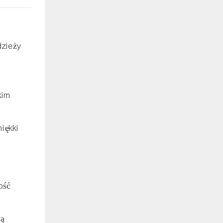
dzieży
kim
iękki
ość
mą