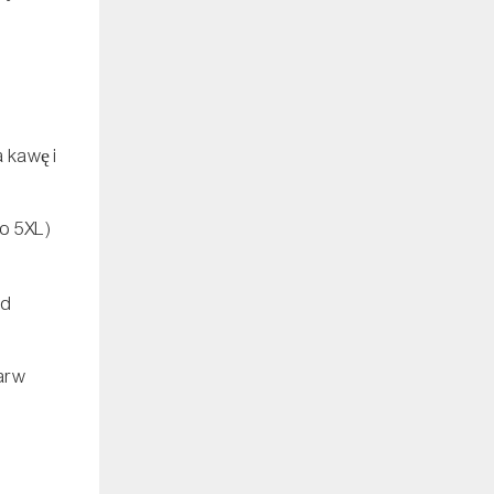
 kawę i
o 5XL)
od
barw