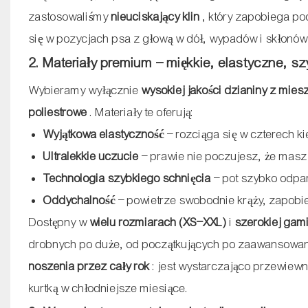
zastosowaliśmy
nieuciskający klin
, który zapobiega po
się w pozycjach psa z głową w dół, wypadów i skłonó
2. Materiały premium – miękkie, elastyczne, 
Wybieramy wyłącznie
wysokiej jakości dzianiny z mies
poliestrowe
. Materiały te oferują:
Wyjątkowa elastyczność
– rozciąga się w czterech k
Ultralekkie uczucie
– prawie nie poczujesz, że masz 
Technologia szybkiego schnięcia
– pot szybko odpa
Oddychalność
– powietrze swobodnie krąży, zapobi
Dostępny w
wielu rozmiarach (XS–XXL)
i
szerokiej gam
drobnych po duże, od początkujących po zaawansowanych
noszenia przez cały rok
: jest wystarczająco przewiewn
kurtką w chłodniejsze miesiące.