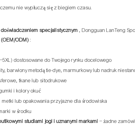
 czemu nie wypłuczą się z biegiem czasu.
im doświadczeniem specjalistycznym
, Dongguan LanTeng Spo
h (OEM/ODM)
:
S–5XL) dostosowane do Twojego rynku docelowego
lity, barwiony metodą tie-dye, marmurkowy lub nadruk niesta
nsferowe, tkane lub sitodrukowe
umki i kolory okuć
, metki lub opakowania przyjazne dla środowiska
marki w środku
 butikowymi studiami jogi i uznanymi markami
– żadne zamówi