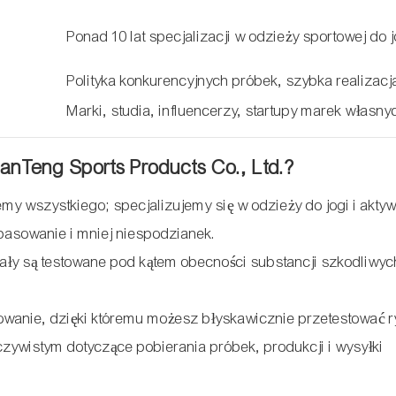
Ponad 10 lat specjalizacji w odzieży sportowej do j
Polityka konkurencyjnych próbek, szybka realizacj
Marki, studia, influencerzy, startupy marek własny
nTeng Sports Products Co., Ltd.?
my wszystkiego; specjalizujemy się w odzieży do jogi i akty
opasowanie i mniej niespodzianek.
ały są testowane pod kątem obecności substancji szkodliwyc
owanie, dzięki któremu możesz błyskawicznie przetestować r
czywistym dotyczące pobierania próbek, produkcji i wysyłki