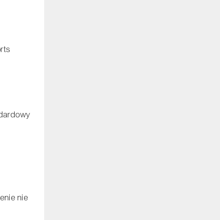
rts
ndardowy
enie nie