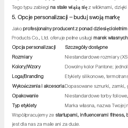
Tego typu zabiegi
na stałe wiążą się
z włóknami, dzięki
5. Opcje personalizacji – buduj swoją markę
Jako
profesjonalny producent z ponad dziesięcioletn
Products Co., Ltd. oferuje pełne usługi
marek własnyc
Opcja personalizacji
Szczegóły dostępne
Rozmiary
Niestandardowe rozmiary (X
Kolory/Wzory
Dowolny kolor Pantone; jedno
Loga/Branding
Etykiety silikonowe, termotra
Wykończenia i akcesoria
Dopasowane sznurki, zamki, g
Opakowanie
Niestandardowe torby foliowe
Typ etykiety
Marka własna, nazwa Twojej 
Współpracujemy ze
startupami, influencerami fitness,
jest dla nas za małe ani za duże.