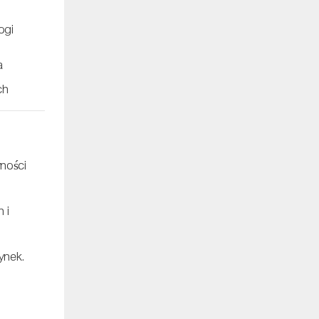
ogi
a
ch
wności
h i
ynek.