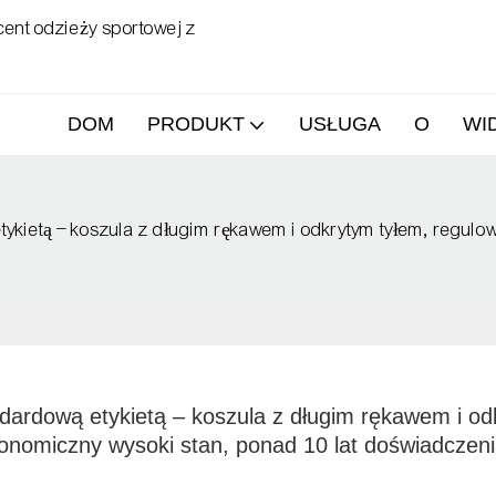
ent odzieży sportowej z
DOM
PRODUKT
USŁUGA
O
WI
etykietą – koszula z długim rękawem i odkrytym tyłem, regul
ndardową etykietą – koszula z długim rękawem i od
onomiczny wysoki stan, ponad 10 lat doświadczeni