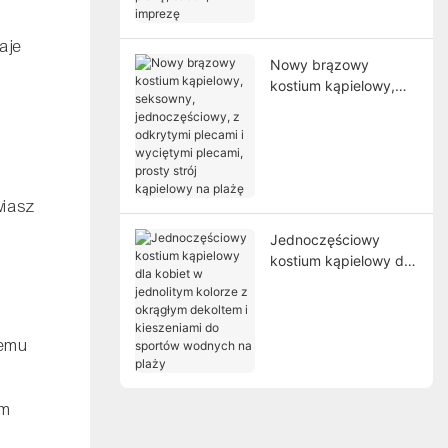
plażę, basen, imprezę
aje
Nowy brązowy
kostium kąpielowy,
seksowny,
jednoczęściowy, z
odkrytymi plecami i
wyciętymi plecami,
prosty strój kąpielowy
wiasz
na plażę
Jednoczęściowy
kostium kąpielowy dla
kobiet w jednolitym
kolorze z okrągłym
dekoltem i kieszeniami
zemu
do sportów wodnych
na plaży
ym