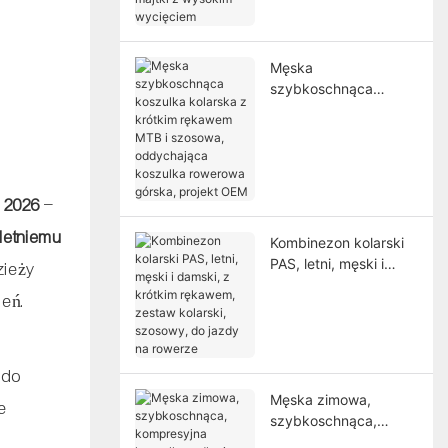
majtki z wysokim
wycięciem
Męska
szybkoschnąca
koszulka kolarska z
krótkim rękawem MTB
i szosowa,
oddychająca koszulka
rowerowa górska,
k 2026
–
projekt OEM
-letniemu
Kombinezon kolarski
PAS, letni, męski i
zieży
damski, z krótkim
ień.
rękawem, zestaw
kolarski, szosowy, do
jazdy na rowerze
 do
Męska zimowa,
e
szybkoschnąca,
kompresyjna koszulka