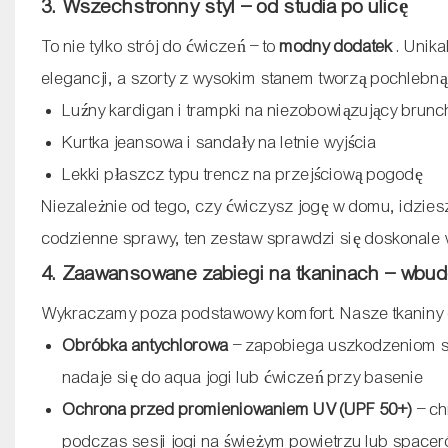
3. Wszechstronny styl – od studia po ulicę
To nie tylko strój do ćwiczeń – to
modny dodatek
. Unika
elegancji, a szorty z wysokim stanem tworzą pochlebną 
Luźny kardigan i trampki na niezobowiązujący brunc
Kurtka jeansowa i sandały na letnie wyjścia
Lekki płaszcz typu trencz na przejściową pogodę
Niezależnie od tego, czy ćwiczysz jogę w domu, idzies
codzienne sprawy, ten zestaw sprawdzi się doskonale w
4. Zaawansowane zabiegi na tkaninach – wbu
Wykraczamy poza podstawowy komfort. Nasze tkaniny do
Obróbka antychlorowa
– zapobiega uszkodzeniom s
nadaje się do aqua jogi lub ćwiczeń przy basenie
Ochrona przed promieniowaniem UV (UPF 50+)
– ch
podczas sesji jogi na świeżym powietrzu lub space