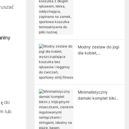
z długim rękawem,
oruszać
lekka, oddychająca,
zapinana na zamek,
sportowa koszulka
termoaktywna do piłki
nożnej
aniny
Modny zestaw do jogi
dla kobiet,
wyszczuplająca
koszulka bez
rękawów i legginsy do
ćwiczeń, sportowy
strój fitness
Minimalistyczny
damski komplet bikini
ię do
z trójkątnymi
miseczkami, cienkimi
em lub
regulowanymi
ramiączkami i
stringami, idealny na