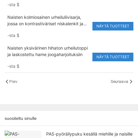
-sta
$
Naisten kolmiosainen urheiluliivisarja,
jossa on kontrastiväriset niskalenkit ja
NÄYTÄ TUOTTEET
pitkähihainen selkämystön yläosa sekä
-sta
$
peppua kohottavat leggingsit.
Naisten yksivärinen hihaton urheilutoppi
ja laskostettu hame joogaharjoituksiin
NÄYTÄ TUOTTEET
-sta
$
Prev
Seuraava
suositeltu sinulle
PAS-pyöräilypuku kesällä miehille ja naisille