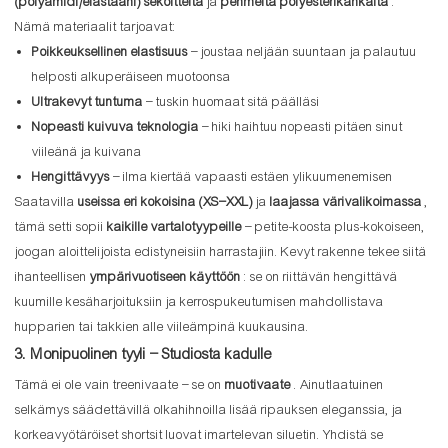
(polyamidi/elastaani) sekoitteita
ja
pehmeitä polyesterikankaita
.
Nämä materiaalit tarjoavat:
Poikkeuksellinen elastisuus
– joustaa neljään suuntaan ja palautuu
helposti alkuperäiseen muotoonsa
Ultrakevyt tuntuma
– tuskin huomaat sitä päälläsi
Nopeasti kuivuva teknologia
– hiki haihtuu nopeasti pitäen sinut
viileänä ja kuivana
Hengittävyys
– ilma kiertää vapaasti estäen ylikuumenemisen
Saatavilla
useissa eri kokoisina (XS–XXL)
ja
laajassa värivalikoimassa
,
tämä setti sopii
kaikille vartalotyypeille
– petite-koosta plus-kokoiseen,
joogan aloittelijoista edistyneisiin harrastajiin. Kevyt rakenne tekee siitä
ihanteellisen
ympärivuotiseen käyttöön
: se on riittävän hengittävä
kuumille kesäharjoituksiin ja kerrospukeutumisen mahdollistava
hupparien tai takkien alle viileämpinä kuukausina.
3. Monipuolinen tyyli – Studiosta kadulle
Tämä ei ole vain treenivaate – se on
muotivaate
. Ainutlaatuinen
selkämys säädettävillä olkahihnoilla lisää ripauksen eleganssia, ja
korkeavyötäröiset shortsit luovat imartelevan siluetin. Yhdistä se