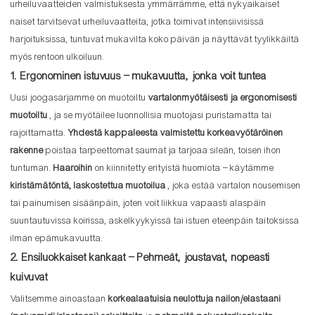
urheiluvaatteiden valmistuksesta ymmärrämme, että nykyaikaiset
naiset tarvitsevat urheiluvaatteita, jotka toimivat intensiivisissä
harjoituksissa, tuntuvat mukavilta koko päivän ja näyttävät tyylikkäiltä
myös rentoon ulkoiluun.
1. Ergonominen istuvuus – mukavuutta, jonka voit tuntea
Uusi joogasarjamme on muotoiltu
vartalonmyötäisesti ja ergonomisesti
muotoiltu
, ja se myötäilee luonnollisia muotojasi puristamatta tai
rajoittamatta.
Yhdestä kappaleesta valmistettu korkeavyötäröinen
rakenne
poistaa tarpeettomat saumat ja tarjoaa sileän, toisen ihon
tuntuman.
Haaroihin
on kiinnitetty erityistä huomiota – käytämme
kiristämätöntä, laskostettua muotoilua
, joka estää vartalon nousemisen
tai painumisen sisäänpäin, joten voit liikkua vapaasti alaspäin
suuntautuvissa koirissa, askelkyykyissä tai istuen eteenpäin taitoksissa
ilman epämukavuutta.
2. Ensiluokkaiset kankaat – Pehmeät, joustavat, nopeasti
kuivuvat
Valitsemme ainoastaan
​​korkealaatuisia neulottuja nailon/elastaani