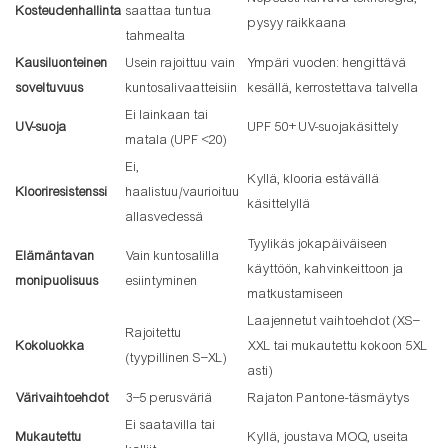
Kosteudenhallinta
saattaa tuntua
pysyy raikkaana
tahmealta
Kausiluonteinen
Usein rajoittuu vain
Ympäri vuoden: hengittävä
soveltuvuus
kuntosalivaatteisiin
kesällä, kerrostettava talvella
Ei lainkaan tai
UV-suoja
UPF 50+ UV-suojakäsittely
matala (UPF <20)
Ei,
Kyllä, klooria estävällä
Klooriresistenssi
haalistuu/vaurioituu
käsittelyllä
allasvedessä
Tyylikäs jokapäiväiseen
Elämäntavan
Vain kuntosalilla
käyttöön, kahvinkeittoon ja
monipuolisuus
esiintyminen
matkustamiseen
Laajennetut vaihtoehdot (XS–
Rajoitettu
Kokoluokka
XXL tai mukautettu kokoon 5XL
(tyypillinen S–XL)
asti)
Värivaihtoehdot
3–5 perusväriä
Rajaton Pantone-täsmäytys
Ei saatavilla tai
Mukautettu
Kyllä, joustava MOQ, useita