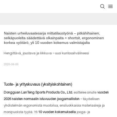
Naisten urheiluvaatesarja mittatilaustyönä – pitkähihainen, 
selkäpuolelta säädettävä olkainpaita + shortsit, ergonominen 
korkea vyötärö, yli 10 vuoden kokemus valmistajalta
Hengittävä, joustava ja liikkuva – uusi kuntosalivälineesi
2026-04-06
Tuote- ja yrityskuvaus (yksityiskohtainen)
Dongguan LanTeng Sports Products Co., Ltd.
esittelee sinulle
vuoden
2026 naisten normaalin istuvuuden joogamalliston
– täydellisen
yhdistelmän ergonomista muotoilua, ensiluokkaisia ​​materiaaleja ja
monipuolista tyyliä. Yli
10 vuoden kokemuksella
jooga- ja