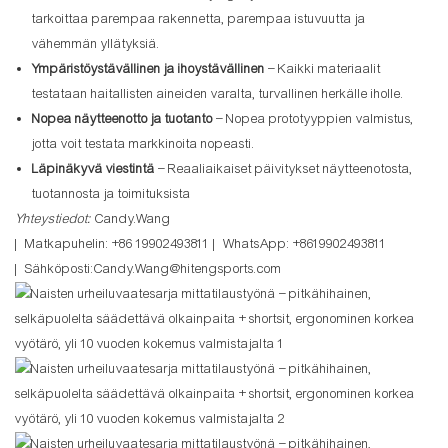
tarkoittaa parempaa rakennetta, parempaa istuvuutta ja
vähemmän yllätyksiä.
Ympäristöystävällinen ja ihoystävällinen
– Kaikki materiaalit
testataan haitallisten aineiden varalta, turvallinen herkälle iholle.
Nopea näytteenotto ja tuotanto
– Nopea prototyyppien valmistus,
jotta voit testata markkinoita nopeasti.
Läpinäkyvä viestintä
– Reaaliaikaiset päivitykset näytteenotosta,
tuotannosta ja toimituksista
Yhteystiedot:
Candy.Wang
| Matkapuhelin: +86 19902493811 | WhatsApp: +8619902493811
| Sähköposti:Candy.Wang@hitengsports.com