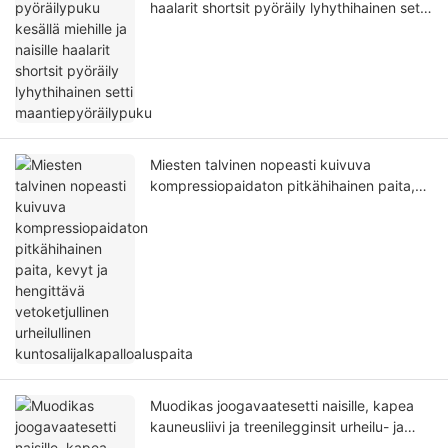
haalarit shortsit pyöräily lyhythihainen setti
maantiepyöräilypuku
Miesten talvinen nopeasti kuivuva
kompressiopaidaton pitkähihainen paita,
kevyt ja hengittävä vetoketjullinen
urheilullinen kuntosalijalkapalloaluspaita
Muodikas joogavaatesetti naisille, kapea
kauneusliivi ja treenilegginsit urheilu- ja
kuntoiluasulle