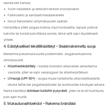
seuraavien kanssa:
Avoin neuletakki ja lenkkarit rentoon brunssilookiin
Farkkutakki ja sandaalit kesäaskareille
Kevyt trenssitakki siirtymäkauden säähän
Harrastitpa sitten joogaa kotona, käyt kuntosalilla, tapaat ystäviä
kahvilla tai hoidat päivittäisiä asioita, tämä setti sopii täydellisesti
yhteen.
4. Edistykselliset tekstiilikäsittelyt – Sisäänrakennettu suoja
Menemme perusmukavuutta pidemmälle. Joogakankaamme
ominaisuudet:
Kloorinestokäsittely
– kestää klooratun allasveden aiheuttamia
vaurioita, joten se sopii vesijoogaan tai allasharjoitteluun
UV-suoja (UPF 50+)
– suojaa ihoasi haitallisilta ultraviolettisäteiltä
ulkona tehtävien joogaharjoitusten tai aurinkoisten kävelyjen aikana
Nämä käsittelyt
sidotaan kuituihin pysyvästi
, joten ne eivät huuhtoudu
pois ajan myötä.
5. Mukautusvaihtoehdot – Rakenna brändiäsi