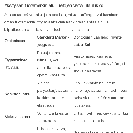
Yksityisen tuotemerkin etu: Tietojen vertailutaulukko
Alla on selkeä vertailu, joka osoittaa, miksi LanTengin valitseminen
oman tuotemerkin joogavaatteiden hankintaan antaa sinulle
kilpailuedun perinteisiin vaihtoehtoihin verrattuna.
Standard Market -
Dongguan LanTeng Private
Ominaisuus
joogasetti
Label Set
Perusjoustava
Anatomisesti kaareva,
Ergonominen
istuvuus, voi
yksiosainen korkea vyötärö, ei-
istuvuus
aiheuttaa haaroissa
sitova haaraosa
epämukavuutta
Yleinen
Ensiluokkaista neulottua
polyesteri/elastaani,
nailonia/elastaania + pehmeää
Kankaan laatu
keskimääräinen
polyesteriä, neljään suuntaan
elastisuus
joustavaa
Voi tuntua kireältä
Erittäin pehmeä, kevyt ja tuntuu
Mukavuustaso
tai pussilta
kuin toiselta iholta
Hitaasti kuivuva,
Nopeasti kuivuva teknologia,