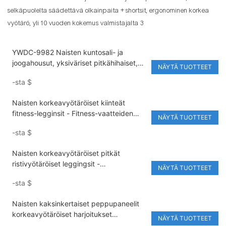
YWDC-9982 Naisten kuntosali- ja
joogahousut, yksiväriset pitkähihaiset,
NÄYTÄ TUOTTEET
edessä kaulus, kierretty crop top,
-sta
$
joustava vyötärö, aktiiviset joustavat,
korkeavyötäröiset leggingsit
Naisten korkeavyötäröiset kiinteät
fitness-legginsit - Fitness-vaatteiden
NÄYTÄ TUOTTEET
valmistaja
-sta
$
Naisten korkeavyötäröiset pitkät
ristivyötäröiset leggingsit -
NÄYTÄ TUOTTEET
kuntosalivaatteiden valmistajat
-sta
$
Naisten kaksinkertaiset peppupaneelit
korkeavyötäröiset harjoitukset
NÄYTÄ TUOTTEET
Activewear Joogaleggingsit