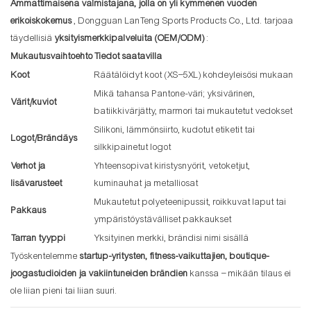
Ammattimaisena valmistajana, jolla on yli kymmenen vuoden
erikoiskokemus
, Dongguan LanTeng Sports Products Co., Ltd. tarjoaa
täydellisiä
yksityismerkkipalveluita (OEM/ODM)
:
Mukautusvaihtoehto
Tiedot saatavilla
Koot
Räätälöidyt koot (XS–5XL) kohdeyleisösi mukaan
Mikä tahansa Pantone-väri; yksivärinen,
Värit/kuviot
batiikkivärjätty, marmori tai mukautetut vedokset
Silikoni, lämmönsiirto, kudotut etiketit tai
Logot/Brändäys
silkkipainetut logot
Verhot ja
Yhteensopivat kiristysnyörit, vetoketjut,
lisävarusteet
kuminauhat ja metalliosat
Mukautetut polyeteenipussit, roikkuvat laput tai
Pakkaus
ympäristöystävälliset pakkaukset
Tarran tyyppi
Yksityinen merkki, brändisi nimi sisällä
Työskentelemme
startup-yritysten, fitness-vaikuttajien, boutique-
joogastudioiden ja vakiintuneiden brändien
kanssa – mikään tilaus ei
ole liian pieni tai liian suuri.