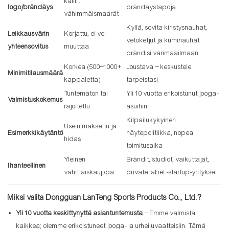
kalliit
logo/brändäys
brändäystapoja
vähimmäismäärät
Kyllä, sovita kiristysnauhat,
Leikkausvärin
Korjattu, ei voi
vetoketjut ja kuminauhat
yhteensovitus
muuttaa
brändisi värimaailmaan
Korkea (500–1000+
Joustava – keskustele
Minimitilausmäärä
kappaletta)
tarpeistasi
Tuntematon tai
Yli 10 vuotta erikoistunut jooga-
Valmistuskokemus
rajoitettu
asuihin
Kilpailukykyinen
Usein maksettu ja
Esimerkkikäytäntö
näytepolitiikka, nopea
hidas
toimitusaika
Yleinen
Brändit, studiot, vaikuttajat,
Ihanteellinen
vähittäiskauppa
private label -startup-yritykset
Miksi valita Dongguan LanTeng Sports Products Co., Ltd.?
Yli 10 vuotta keskittynyttä asiantuntemusta
– Emme valmista
kaikkea; olemme erikoistuneet jooga- ja urheiluvaatteisiin. Tämä