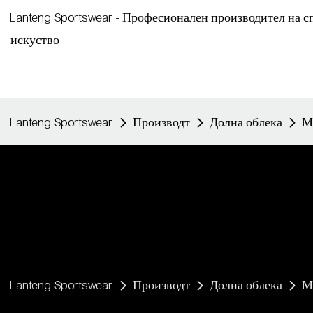
Lanteng Sportswear - Професионален производител на сп
искуство
Lanteng Sportswear
Производт
Долна облека
М
Lanteng Sportswear
Производт
Долна облека
М