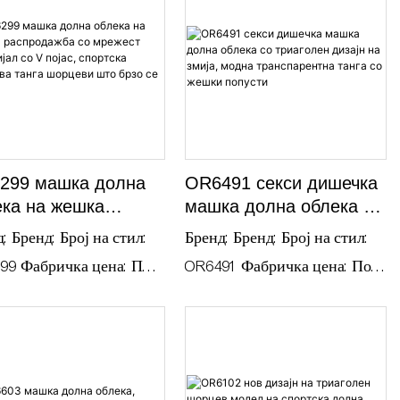
боксер со лого на
половина, со вез
299 машка долна
OR6491 секси дишечка
ека на жешка
машка долна облека со
продажба со
триаголен дизајн на
: Бренд: Број на стил:
Бренд: Бренд: Број на стил:
ест материјал со V
змија, модна
99 Фабричка цена: По
OR6491 Фабричка цена: По
с, спортска
транспарентна танга со
вор Можност за
договор Можност за
лива танга
жешки попусти
цеви што брзо се
рака: По договор Услови
испорака: По договор Услови
ат
аќање: Готовина,
за плаќање: Готовина,
rn Union, T/T, Paypal
Western Union, T/T, Paypal