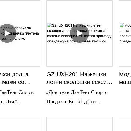
кси долна
GZ-UXH201 Најжешки
Мод
а мажи со
летни еколошки секси
маш
ј, дишечка
машки костими за
чети
ЛанТенг Спортс
„Донггуан ЛанТенг Спортс
ткаенина,
капење боксерки со
пове
., Лтд.“
Продактс Ко., Лтд.“ ги
на големо
цветен принт од
пант
а големопродажна
претставува најжешките
спандекс/најлон и
стр
бикини гаќички
а долна облека со
летни еколошки секси
 и ременчиња –
машки костими за капење –