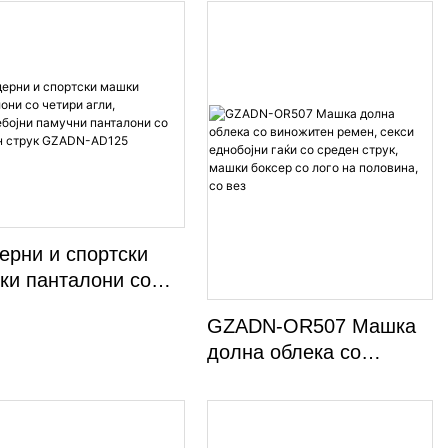
ерни и спортски
ки панталони со
ри агли,
GZADN-OR507 Машка
ќебојни памучни
долна облека со
алони со среден
виножитен ремен, секси
ук GZADN-AD125
еднобојни гаќи со
среден струк, машки