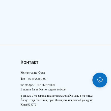
рака Мин. количина за
салдо 70% Плаќање пред
ка: 100 сета по стил по
испорака Мин. количина за
 ODM и OEM:
нарачка: 100 сета по стил по
атливо Порт: Шенжен
боја ODM и OEM:
 Сертификација: BSCI,
Прифатливо Порт:
9001
Сертификација на
пристаништето Шенжен:
BSCI, ISO19001 Фабричка
Контакт
цена: По договор Можност за
Контакт лице: Овен
испорака: По договор Услови
Тел: +86 18122819109
за плаќање: Готовина,
WhatsApp: +86 18122819109
Е-пошта:
Sales@lantenggarment.com
Western Union, T/T, Paypal
4-ти кат, 5-та зграда, индустриска зона Хечанг, 6-та улица
Плаќање: 30% Депозит и
Ќаоце, град Чангпинг, град Донггуан, покраина Гуангдонг,
Кина 523572
салдо 70% Плаќање пред