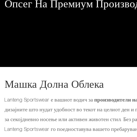
Опсег На Премиум Произво
Машка Долна Облека
Lanteng Sportswear е вашиот водич за
производители н
дизајните што нудат удобност во текот на целиот ден и
за секојдневно носење или активен животен стил. Без ра
Lanteng Sportswear го поедноставува вашето пребарува