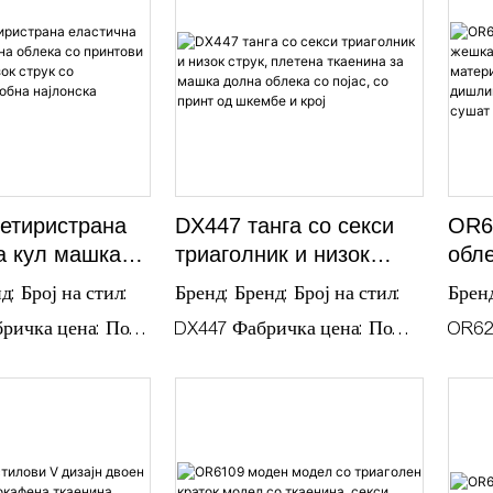
 од дишечка
боксерки со цветен принт и
аенина со
бикини панталони
дизајн за
изработени од еластан/
отпора и стил.
најлон, кои комбинираат
смел стил со одржлива
удобност.
етиристрана
DX447 танга со секси
OR6
а кул машка
триаголник и низок
обл
лека со
струк, плетена ткаенина
рас
д: Број на стил:
Бренд: Бренд: Број на стил:
Бренд
 пачворк со
за машка долна облека
мреж
ричка цена: По
DX447 Фабричка цена: По
OR62
ук со
со појас, со принт од
поја
жност за
договор Можност за
дого
ик, удобна
шкембе и крој
диш
а ткаенина
шор
По договор Услови
испорака: По договор Услови
испо
суш
 Готовина,
за плаќање: Готовина,
за пл
on, T/T, Paypal
Western Union, T/T, Paypal
Weste