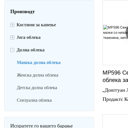
Производт
+
Костими за капење
+
Јога облека
Машки костими за капење
-
Долна облека
Женски костими за капење
Спортски градник
Детски костими за капење
Јога хеланки
Машка долна облека
MP596 Се
Сет за јога
Женска долна облека
облека з
низок кро
Машка облека за јога
Детска долна облека
„Донггуан 
плетена 
Продактс Ко
Носење јога за жени
Сензуална облека
хипстер, 
претставув
Детска јога облека
секси машк
Испратете го вашето барање
низок крој