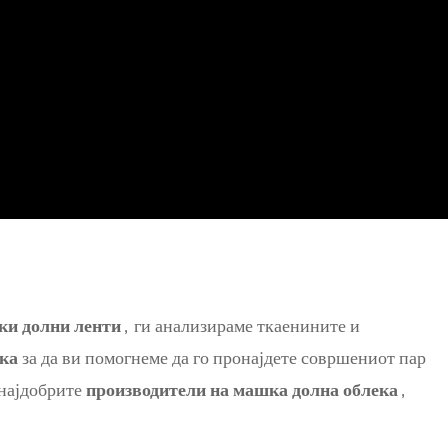
ки долни ленти
, ги анализираме ткаенините и
ека
за да ви помогнеме да го пронајдете совршениот пар
 најдобрите
производители на машка долна облека
,