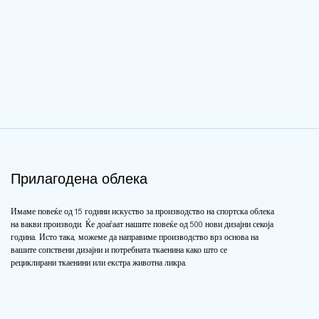
испорака М
нарачка: 10
боја ODM и
Прифатлив
Порт Серти
ISO19001
Прилагодена облека
Имаме повеќе од 15 години искуство за производство на спортска облека
на вакви производи. Ќе доаѓаат нашите повеќе од 500 нови дизајни секоја
година. Исто така, можеме да направиме производство врз основа на
вашите сопствени дизајни и потребната ткаенина како што се
рециклирани ткаенини или екстра животна ликра.