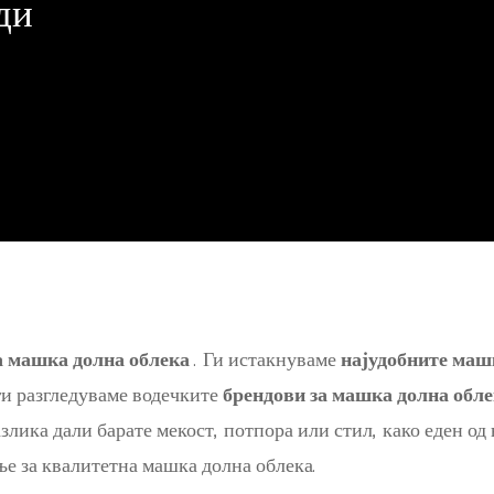
ди
а машка долна облека
. Ги истакнуваме
најудобните маш
 ги разгледуваме водечките
брендови за машка долна обл
злика дали барате мекост, потпора или стил, како еден од
ње за квалитетна машка долна облека.