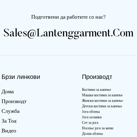
ин. количина за
испорака Мин. количина за
испо
0 сета по стил по
нарачка: 100 сета по стил по
нарач
Подготвени да работите со нас?
 OEM:
боја ODM и OEM:
боја
Sales@lantenggarment.com
о Порт: Шенжен
Прифатливо Порт: Порт
Приф
фикација: BSCI,
Шенжен Сертификација:
Порт
BSCI, ISO19001
ISO1
Брзи линкови
Производт
Костими за капење
Дома
Машки костими за капење
Производт
Женски костими за капење
Детски костими за капење
Служба
Јога облека
Јога хеланки
За Тоа:
Сет за јога
Носење јога за жени
Видео
Долна облека