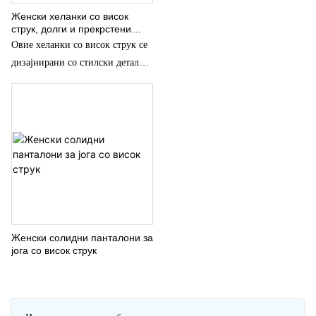
облека за јога хеланки
теретана или лежерна облека на
Женски хеланки со висок
струк, долги и прекрстени
отворено, овие еднобојни
хеланки за половината -
Овие хеланки со висок струк се
хеланки нудат разновидни
производители на спортска
дизајнирани со стилски детали
облека
перформанси во секое годишно
со вкрстен струк за да обезбедат
време. Движете се самоуверено,
ласкаво и потпорно прилегање
секој ден.
за време на тренинзите.
Произведени од искусни
производители на спортска
облека, тие нудат стил и
функционалност за активни
жени.
Женски солидни панталони за
јога со висок струк