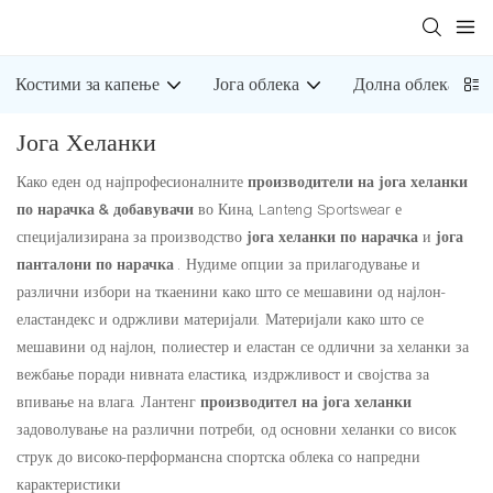
Костими за капење
Јога облека
Долна облека
Јога Хеланки
Како еден од најпрофесионалните
производители на јога хеланки
по нарачка & добавувачи
во Кина, Lanteng Sportswear е
специјализирана за производство
јога хеланки по нарачка
и
јога
панталони по нарачка
. Нудиме опции за прилагодување и
различни избори на ткаенини како што се мешавини од најлон-
еластандекс и одржливи материјали. Материјали како што се
мешавини од најлон, полиестер и еластан се одлични за хеланки за
вежбање поради нивната еластика, издржливост и својства за
впивање на влага. Лантенг
производител на јога хеланки
задоволување на различни потреби, од основни хеланки со висок
струк до високо-перформансна спортска облека со напредни
карактеристики