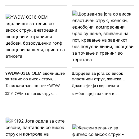
YWDW-0316 OEM здолниште
Шорцеви за јога со висок
за тенис со висок струк,
еластичен струк, женски,
внатрешни шорцеви и
еднобојни, компресивни, брзо
Тениската здолниште YWDW-
Доживејте ја совршената
странични џебови,
сушење, впивање на пот,
0316 OEM со висок струк
комбинација од стил и
брзосушечки голф шорцеви за
кревање на задникот без
жени, приватна етикета
подуени линии, шорцеви за
комбинира елегантна, ласкава
перформанси со нашите јога
трчање и тренинг во теретана
силуета со вградени внатрешни
шорцеви со висок струк од 3".
шорцеви за сигурно покривање
Дизајнирани да ги истакнат
и слобода на движење за време
вашите природни облини,
на играта. Изработени од
технологијата за подигнување