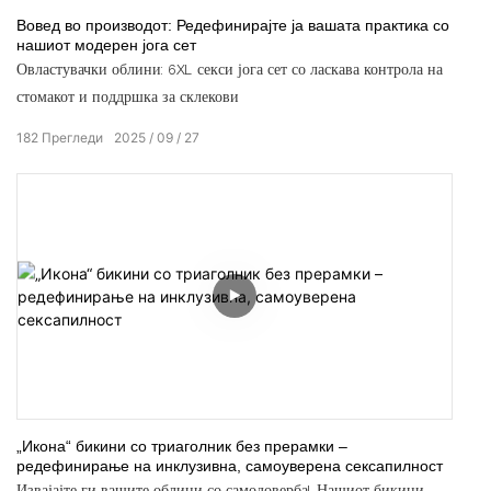
Вовед во производот: Редефинирајте ја вашата практика со
нашиот модерен јога сет
Овластувачки облини: 6XL секси јога сет со ласкава контрола на
стомакот и поддршка за склекови
182
Прегледи
2025
09
27
„Икона“ бикини со триаголник без прерамки –
редефинирање на инклузивна, самоуверена сексапилност
Извајајте ги вашите облини со самодоверба! Нашиот бикини