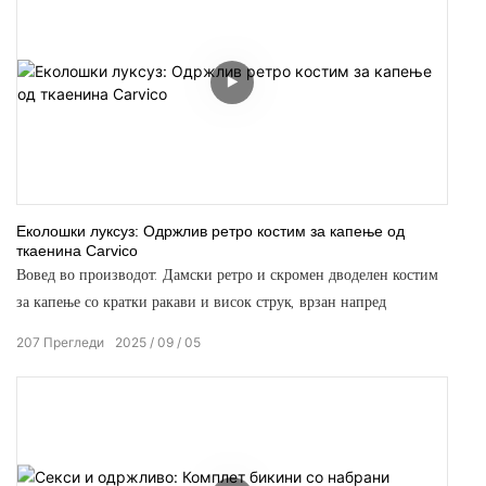
Еколошки луксуз: Одржлив ретро костим за капење од
ткаенина Carvico
Вовед во производот: Дамски ретро и скромен дводелен костим
за капење со кратки ракави и висок струк, врзан напред
207
Прегледи
2025
09
05