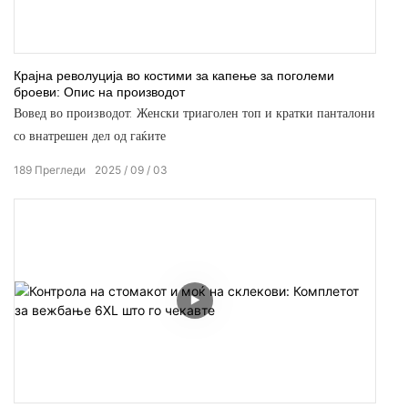
Крајна револуција во костими за капење за поголеми
броеви: Опис на производот
Вовед во производот: Женски триаголен топ и кратки панталони
со внатрешен дел од гаќите
189
Прегледи
2025
09
03