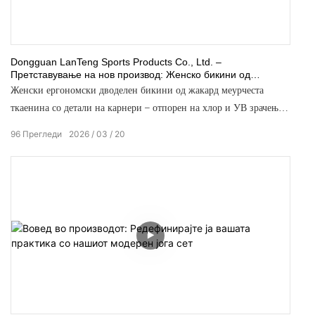
боја и услугата за прилагодување на дигитално печатење
поддржуваат персонализирани шари и развој на бои. „LanTeng
Sports“ поддржува прилагодување на приватните етикети со
Dongguan LanTeng Sports Products Co., Ltd. –
флексибилни производствени решенија, помагајќи им на
Претставување на нов производ: Женско бикини од
брендовите да создадат диференцирани конкурентски предности.
дводелна ткаенина со жакард и меурчиња, со детали од
Женски ергономски дводелен бикини од жакард меурчеста
карнери
ткаенина со детали на карнери – отпорен на хлор и УВ зрачење,
достапен по нарачка
96
Прегледи
2026
03
20