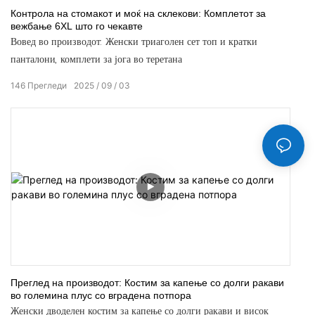
Контрола на стомакот и моќ на склекови: Комплетот за
вежбање 6XL што го чекавте
Вовед во производот: Женски триаголен сет топ и кратки
панталони, комплети за јога во теретана
146
Прегледи
2025
09
03
Преглед на производот: Костим за капење со долги ракави
во големина плус со вградена потпора
Женски дводелен костим за капење со долги ракави и висок