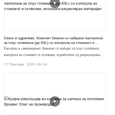
Секси и одржливо: Комплет бикини со набрани панталони
за плус големина (до 6XL) со контрола на стомакот и
склекови, еколошки рециклиран материјал
Еко-шик и самоуверено: Бикини со набори за плус големина,
контрола на стомакот и склекови, изработени од рециклирана
ткаенина (големини до 6XL)
177
Прегледи
2025
09
04