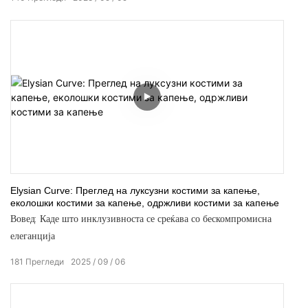
Elysian Curve: Преглед на луксузни костими за капење,
еколошки костими за капење, одржливи костими за капење
Вовед: Каде што инклузивноста се среќава со бескомпромисна
елеганција
181
Прегледи
2025
09
06