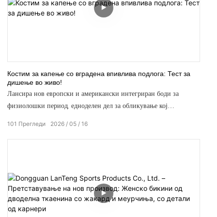
Костим за капење со вградена впивлива подлога: Тест за
дишење во живо!
Лансира нов европски и американски интегриран боди за
физиолошки период, едноделен дел за обликување кој
комбинира секси контурирање со менструална нега. Изграден
101
Прегледи
2026
05
16
врз основа на повеќе од еднодецениско искуство во
производство на костими за капење, овој производ се одликува
со ергономски дизајн кој го припива телото и ефикасно го
прицврстува струкот и ја ласка фигурата. Ткаенината е мека,
удобна плетена еластична ткаенина која е нежна на кожата.
Преку специјални завршни третмани, материјалот нуди одлична
отпорност на хлорирана вода, заштита од УВ зраци и својства за
впивање на влага. Уникатниот дизајн со двотонски блокови во