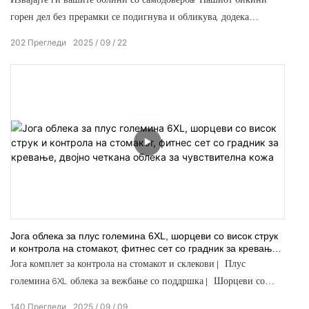
горен дел без прерамки се подигнува и обликува, додека
долниот дел со висок струк (опционално) го измазнува и го
202
Прегледи
2025
09
22
поддржува. Чувствувајте се без напор секси во текот на целиот
ден.
Јога облека за плус големина 6XL, шорцеви со висок струк
и контрола на стомакот, фитнес сет со градник за кревање,
двојно четкана облека за чувствителна кожа
Јога комплет за контрола на стомакот и склекови | Плус
големина 6XL облека за вежбање со поддршка | Шорцеви со
висок струк
140
Прегледи
2025
09
09