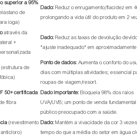
o superior a 95%
Dado:
Reduz o enrugamento/flacidez em 
 elastano de
prolongando a vida útil do produto em 2 ve
ara ioga)
to
através da
Dado:
Reduz as taxas de devolução devid
ateral +
"ajuste inadequado" em aproximadamente
personalizada
Ponto de dados:
Aumenta o conforto do us
(estrutura de
dias com múltiplas atividades; essencial p
fóbica)
roupas de viagem/resort.
F 50+ certificada
Dado importante:
Bloqueia 98% dos raios
de fibra
UVA/UVB; um ponto de venda fundamental
público preocupado com a saúde.
ncia
(revestimento
Dado:
Mantém a vivacidade da cor 3 veze
anticloro)
tempo do que a média do setor em água cl