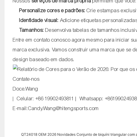
Nossos
serviços de marca própria
permitem que você:
Personalize cores e padrões:
Crie estampas exclus
Identidade visual:
Adicione etiquetas personalizada
Tamanhos:
Desenvolva tabelas de tamanhos inclusi
Entre em contato conosco agora mesmo para iniciar sua
marca exclusiva. Vamos construir uma marca que se de
design baseado em dados.
Contate-nos
Doce.Wang
| Celular: +86 19902493811 | Whatsapp: +8619902493
E-mail:Candy.Wang@hitengsports.com
QT24018 OEM 2026 Novidades Conjunto de biquíni triangular com a