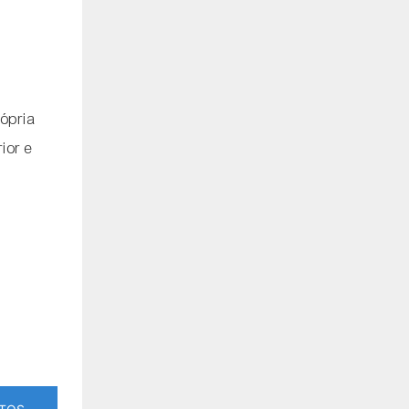
rópria
ior e