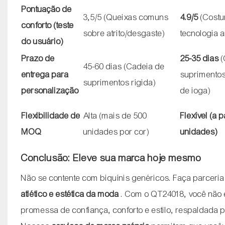
Pontuação de
3,5/5 (Queixas comuns
4.9/5
(Costu
conforto (teste
sobre atrito/desgaste)
tecnologia 
do usuário)
Prazo de
25-35 dias
(
45-60 dias (Cadeia de
entrega para
suprimentos
suprimentos rígida)
personalização
de ioga)
Flexibilidade de
Alta (mais de 500
Flexível (a p
MOQ
unidades por cor)
unidades)
Conclusão: Eleve sua marca hoje mesmo
Não se contente com biquínis genéricos. Faça parceria
atlético e estética da moda
. Com o QT24018, você não 
promessa de confiança, conforto e estilo, respaldada p