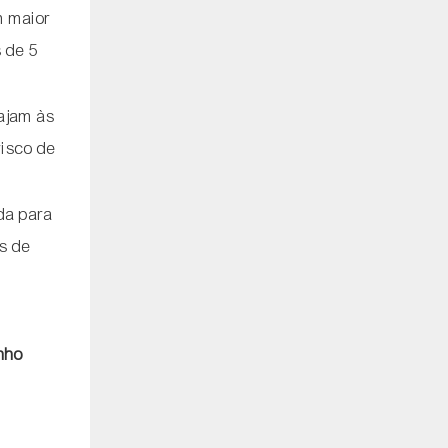
m maior
s de 5
ajam às
risco de
da para
es de
nho
a