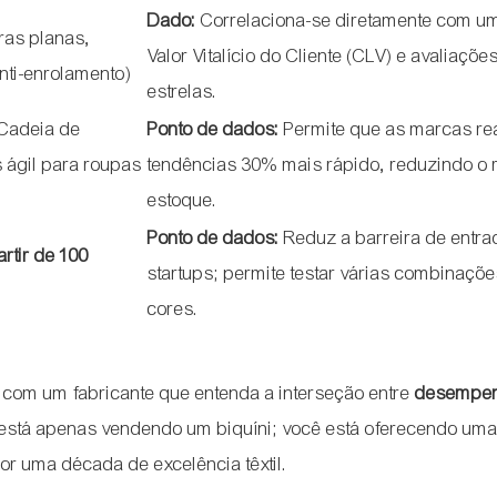
Dado:
Correlaciona-se diretamente com u
ras planas,
Valor Vitalício do Cliente (CLV) e avaliaçõe
anti-enrolamento)
estrelas.
Cadeia de
Ponto de dados:
Permite que as marcas re
 ágil para roupas
tendências 30% mais rápido, reduzindo o 
estoque.
Ponto de dados:
Reduz a barreira de entra
artir de 100
startups; permite testar várias combinaçõ
cores.
 com um fabricante que entenda a interseção entre
desempe
está apenas vendendo um biquíni; você está oferecendo um
or uma década de excelência têxtil.