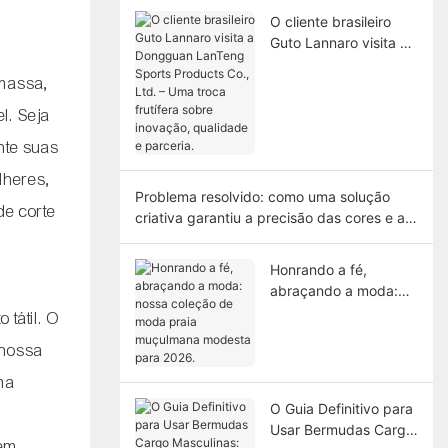
O cliente brasileiro
Guto Lannaro visita a
Dongguan LanTeng
 massa,
Sports Products Co.,
Ltd. – Uma troca
l. Seja
frutífera sobre
nte suas
inovação, qualidade e
parceria.
lheres,
Problema resolvido: como uma solução
de corte
criativa garantiu a precisão das cores e a
entrega no prazo.
Honrando a fé,
abraçando a moda:
nossa coleção de
 tátil. O
moda praia
 nossa
muçulmana modesta
para 2026.
ma
O Guia Definitivo para
Usar Bermudas Cargo
 em