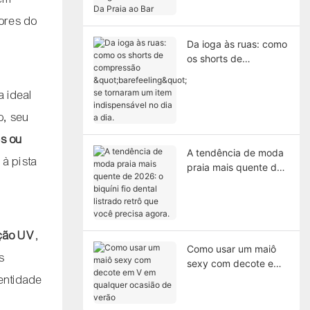
Masculinas: Da Praia
ao Bar
ores do
Da ioga às ruas: como
os shorts de
compressão
"barefeeling" se
a ideal
tornaram um item
o, seu
indispensável no dia a
dia.
es ou
A tendência de moda
 à pista
praia mais quente de
2026: o biquíni fio
dental listrado retrô
que você precisa
agora.
eção UV
,
Como usar um maiô
s
sexy com decote em
V em qualquer
entidade
ocasião de verão