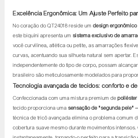
Excelência Ergonômica: Um Ajuste Perfeito pa
No coração do QT24018 reside um
design ergonômico
este biquíni apresenta um
sistema exclusivo de amarraç
você curvilínea, atlética ou petite, as amarrações fle
curvas, acentuando sua silhueta natural sem apertar. 
independentemente do tipo de corpo, possam alcançar um
brasileiro são meticulosamente modelados para proporc
Tecnologia avançada de tecidos: conforto e 
Confeccionada com uma mistura premium de
poliéster
tecido proporciona uma
sensação de "segunda pele" 
técnica de tricô avançada elimina o problema comum de
cobertura suave mesmo durante movimentos intensos. 
instantaneamente, tornando-o perfeito para a transição