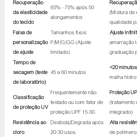
Recuperação
Recuperaçã
65% - 75% após 50
da elasticidade
(Mistura de
alongamentos
do tecido
qualidade p
Faixa de
Tamanhos fixos:
Ajuste infini
personalização
P/M/G/GG (Ajuste
amarração l
de ajuste
limitado)
graduação 
Tempo de
<20 minutos
secagem (teste
45 a 60 minutos
malha hidro
de laboratório)
Frequentemente não
Proteção UP
Classificação
testado ou com fator de
(tratamento 
de proteção UV
proteção UPF 15-30.
integrado)
Resistência ao
Desbota/Degrada após
Alta resistê
cloro
20-30 usos.
de polímero 