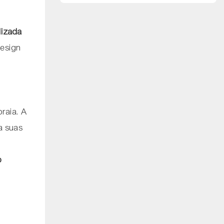
lizada
design
,
raia. A
ra suas
o