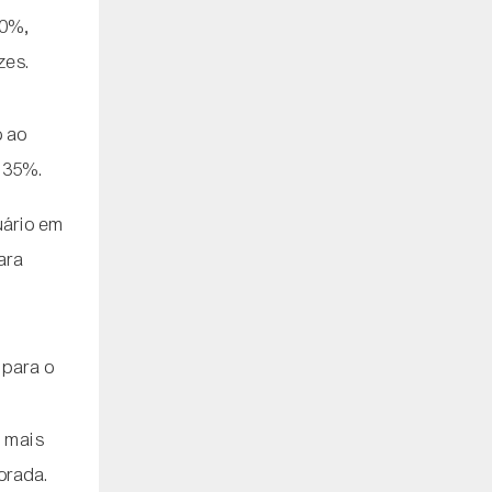
40%,
zes.
o ao
 35%.
uário em
ara
 para o
s mais
orada.