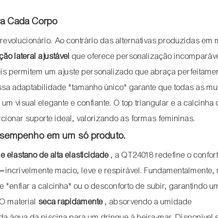
ra Cada Corpo
revolucionário. Ao contrário das alternativas produzidas em
ão lateral ajustável
que oferece personalização incomparáve
xíveis permitem um ajuste personalizado que abraça perfeitame
Essa adaptabilidade "tamanho único" garante que todas as mu
 visual elegante e confiante. O top triangular e a calcinha 
ionar suporte ideal, valorizando as formas femininas.
desempenho em um só produto.
 e elastano de alta elasticidade
, a QT24018 redefine o conforto
—
incrivelmente macio, leve e respirável. Fundamentalmente,
 "enfiar a calcinha" ou o desconforto de subir, garantindo u
O material
seca rapidamente
, absorvendo a umidade
 da água da piscina para um drinque à beira-mar. Disponível