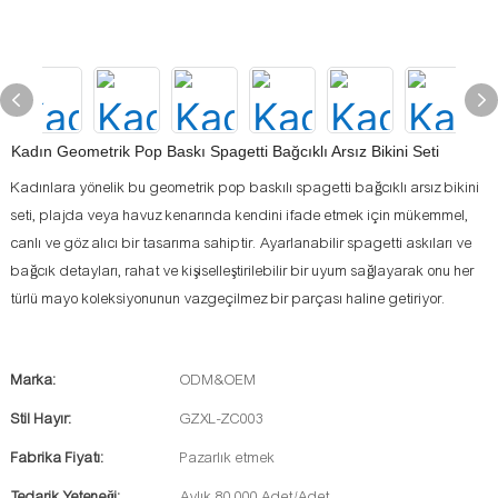
Kadın Geometrik Pop Baskı Spagetti Bağcıklı Arsız Bikini Seti
Kadınlara yönelik bu geometrik pop baskılı spagetti bağcıklı arsız bikini
seti, plajda veya havuz kenarında kendini ifade etmek için mükemmel,
canlı ve göz alıcı bir tasarıma sahiptir. Ayarlanabilir spagetti askıları ve
bağcık detayları, rahat ve kişiselleştirilebilir bir uyum sağlayarak onu her
türlü mayo koleksiyonunun vazgeçilmez bir parçası haline getiriyor.
Marka:
ODM&OEM
Stil Hayır:
GZXL-ZC003
Fabrika Fiyatı:
Pazarlık etmek
Tedarik Yeteneği:
Aylık 80.000 Adet/Adet