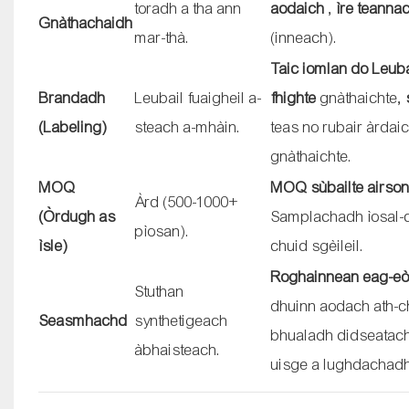
toradh a tha ann
aodaich
,
ìre teanna
Gnàthachaidh
mar-thà.
(inneach).
Taic iomlan do Leub
Brandadh
Leubail fuaigheil a-
fhighte
gnàthaichte,
(Labeling)
steach a-mhàin.
teas no rubair àrdai
gnàthaichte.
MOQ
MOQ sùbailte airso
Àrd (500-1000+
(Òrdugh as
Samplachadh ìosal-
pìosan).
ìsle)
chuid sgèileil.
Roghainnean eag-eòl
Stuthan
dhuinn aodach ath-ch
Seasmhachd
synthetigeach
bhualadh didseatac
àbhaisteach.
uisge a lughdachadh