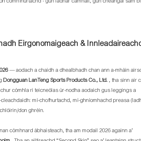
son comhfhurtachd - gun ladhar càmhail, gun cheangal sam bi
bhadh Eirgonomaigeach & Innleadaireach
2026
— aodach a chaidh a dhealbhadh chan ann a-mhàin airs
ig
Dongguan LanTeng Sports Products Co., Ltd.
, tha sinn air c
chur còmhla ri teicneòlas ùr-nodha aodaich gus leggings a
d-cleachdaidh: mì-chofhurtachd, mì-ghnìomhachd preasa (lad
chlòirin/don ghrèin.
nnan còmhnard àbhaisteach, tha am modail 2026 againn a’
choim
. Tha an ailtireachd “Second Skin” seo a’ leantainn struc