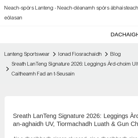
Neach-spòrs Lanteng - Neach-dèanamh spòrs àbhaisteach l
eòlasan
DACHAIG
Lanteng Sportswear
Ionad Fiosrachaidh
Blog
Sreath LanTeng Signature 2026: Leggings Àrd-choim Ul
Caitheamh Fad an t-Seusain
Sreath LanTeng Signature 2026: Leggings Àrd
an-aghaidh UV, Tiormachadh Luath & Gun Ch