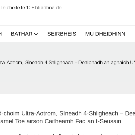
e chèile le 10+ bliadhna de
H
BATHAR
SEIRBHEIS
MU DHEIDHINN
tra-Aotrom, Sìneadh 4-Shligheach – Dealbhadh an-aghaidh 
-choim Ultra-Aotrom, Sìneadh 4-Shligheach – Dea
amel Toe airson Caitheamh Fad an t-Seusain