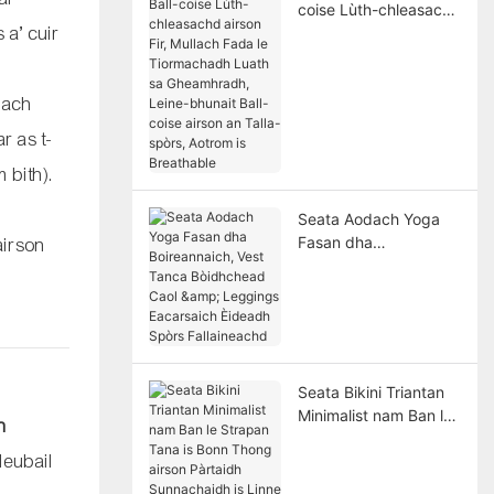
coise Lùth-chleasachd
 a’ cuir
airson Fir, Mullach
Fada le Tiormachadh
Luath sa Gheamhradh,
nach
Leine-bhunait Ball-
coise airson an Talla-
r as t-
spòrs, Aotrom is
Breathable
 bith).
Seata Aodach Yoga
Fasan dha
airson
Boireannaich, Vest
Tanca Bòidhchead
Caol & Leggings
Eacarsaich Èideadh
Spòrs Fallaineachd
Seata Bikini Triantan
Minimalist nam Ban le
h
Strapan Tana is Bonn
leubail
Thong airson Pàrtaidh
Sunnachaidh is Linne