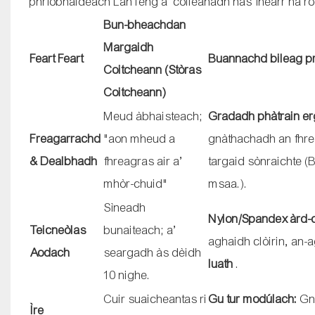
phrìobhaideach LanTeng a’ coileanadh nas fheàrr na r
Bun-bheachdan
Margaidh
Feart Feart
Buannachd bileag p
Coitcheann (Stòras
Coitcheann)
Meud àbhaisteach;
Gradadh phàtrain e
Freagarrachd
"aon mheud a
gnàthachadh an fhr
& Dealbhadh
fhreagras air a’
targaid sònraichte 
mhòr-chuid"
msaa.).
Sìneadh
Nylon/Spandex àrd-
Teicneòlas
bunaiteach; a’
aghaidh clòirin, an
Aodach
seargadh às dèidh
luath
.
10 nighe.
Cuir suaicheantas ri
Gu tur modúlach:
Gn
Ìre