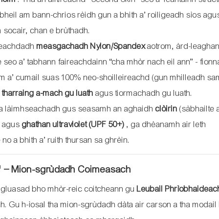
bheil am bann-chrios rèidh gun a bhith a’ roiligeadh sìos agus
im socair, chan e brùthadh.
cleachdadh
measgachadh Nylon/Spandex
aotrom, àrd-leagha
eo a’ tabhann faireachdainn “cha mhòr nach eil ann” - fionna
 a’ cumail suas 100% neo-shoilleireachd (gun mhilleadh sam
 tharraing a-mach gu luath
agus tiormachadh gu luath.
h a làimhseachadh gus seasamh an aghaidh
clòirin
(sàbhailte 
) agus
ghathan ultraviolet (UPF 50+)
, ga dhèanamh air leth
no a bhith a’ ruith thursan sa ghrèin.
ch" – Mion-sgrùdadh Coimeasach
e gluasad bho mhòr-reic coitcheann gu
Leubail Phrìobhaideac
. Gu h-ìosal tha mion-sgrùdadh dàta air carson a tha modail 