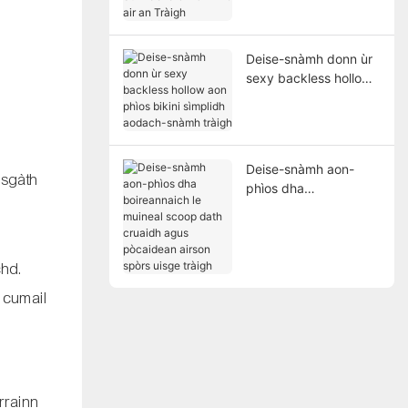
air an Tràigh
Deise-snàmh donn ùr
sexy backless hollow
aon phìos bikini
sìmplidh aodach-
snàmh tràigh
Deise-snàmh aon-
 sgàth
phìos dha
boireannaich le
muineal scoop dath
cruaidh agus
pòcaidean airson
chd.
spòrs uisge tràigh
 cumail
rrainn