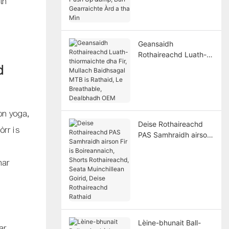
th
Bun Gearraichte Àrd a
tha Mìn
Geansaidh
Rothaireachd Luath-
thiormaichte dha Fir,
d
Mullach Baidhsagal
MTB is Rathaid, Le
Breathable,
Dealbhadh OEM
on yoga,
Deise Rothaireachd
òrr is
PAS Samhraidh airson
Fir is Boireannaich,
Shorts Rothaireachd,
har
Seata Muinchillean
Goirid, Deise
Rothaireachd Rathaid
Lèine-bhunait Ball-
tar