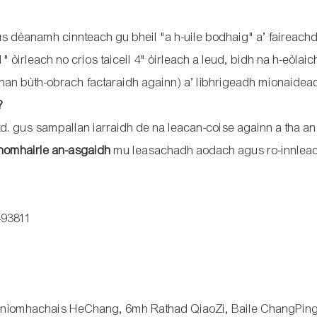
s dèanamh cinnteach gu bheil "a h-uile bodhaig" a’ faireach
 òirleach no crios taiceil 4" òirleach a leud, bidh na h-eòlai
than bùth-obrach factaraidh againn) a’ lìbhrigeadh mionaidea
?
d. gus sampallan iarraidh de na leacan-coise againn a tha an
homhairle an-asgaidh
mu leasachadh aodach agus ro-innlea
493811
 Gnìomhachais HeChang, 6mh Rathad QiaoZi, Baile ChangPing