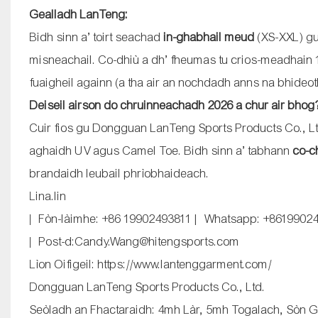
Gealladh LanTeng:
Bidh sinn a’ toirt seachad
in-ghabhail meud
(XS-XXL) gu
misneachail. Co-dhiù a dh’ fheumas tu crios-meadhain 1"
fuaigheil againn (a tha air an nochdadh anns na bhideo
Deiseil airson do chruinneachadh 2026 a chur air bhog
Cuir fios gu Dongguan LanTeng Sports Products Co., Lt
aghaidh UV agus Camel Toe. Bidh sinn a’ tabhann
co-c
brandaidh leubail phrìobhaideach.
Lina.lin
| Fòn-làimhe: +86 19902493811 | Whatsapp: +8619902
| Post-d:Candy.Wang@hitengsports.com
Lìon Oifigeil:
https://www.lantenggarment.com/
Dongguan LanTeng Sports Products Co., Ltd.
Seòladh an Fhactaraidh: 4mh Làr, 5mh Togalach, Sòn