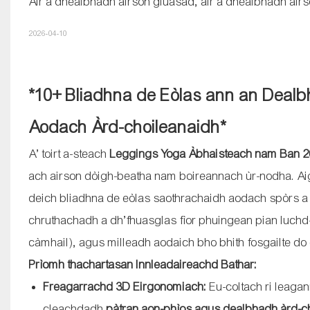
Air a dhealbhadh airson gluasad, air a dhealbhadh air
2026-04-10
*10+ Bliadhna de Eòlas ann an Deal
Aodach Àrd-choileanaidh*
A’ toirt a-steach
Leggings Yoga Àbhaisteach nam Ban 
ach airson dòigh-beatha nam boireannach ùr-nodha. A
deich bliadhna de eòlas saothrachaidh aodach spòrs a 
chruthachadh a dh’fhuasglas fìor phuingean pian luch
càmhail), agus milleadh aodaich bho bhith fosgailte do 
Prìomh thachartasan Innleadaireachd Bathar:
Freagarrachd 3D Eirgonomiach:
Eu-coltach ri leaga
cleachdadh
pàtran aon-phìos agus dealbhadh àrd-