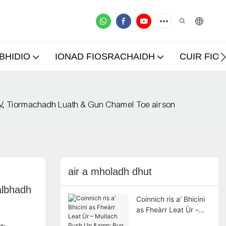
BHIDIO
IONAD FIOSRACHAIDH
CUIR FIOS
UV, Tiormachadh Luath & Gun Chamel Toe airson
air a mholadh dhut
lbhadh 
Coinnich ris a’ Bhicini
as Fheàrr Leat Ùr –
Mullach Push Up &