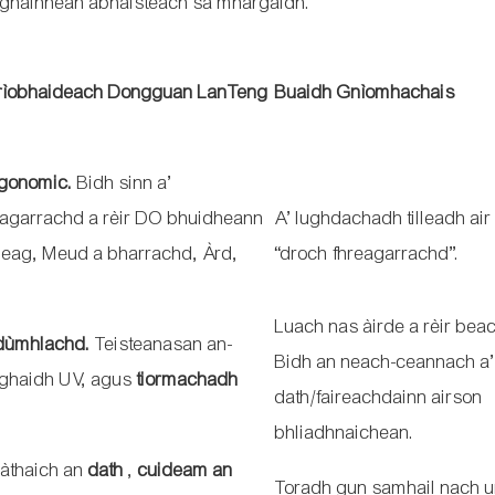
oghainnean àbhaisteach sa mhargaidh.
rìobhaideach Dongguan LanTeng
Buaidh Gnìomhachais
rgonomic.
Bidh sinn a’
eagarrachd a rèir DO bhuidheann
A’ lughdachadh tilleadh air
(Beag, Meud a bharrachd, Àrd,
“droch fhreagarrachd”.
Luach nas àirde a rèir bea
dùmhlachd.
Teisteanasan an-
Bidh an neach-ceannach a’
-aghaidh UV, agus
tiormachadh
dath/faireachdainn airson
bhliadhnaichean.
àthaich an
dath
,
cuideam an
Toradh gun samhail nach u