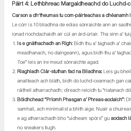
Pàirt 4: Lethbhreac Margaidheachd do Luchd-
Carson a dh'fheumas tu com-pàirteachas a dhèanamh 
Le còrr is 10 bliadhna de eòlas sònraichte ann an sao
ionad riochdachaidh air cùl an àrd-ùrlair. Tha sinn a’ t
Is e gnàthachadh an Rìgh:
Bidh thu a’ taghadh a’ chai
meadhanach, no daingeann), agus bidh thu a’ taghad
Toe” leis an ìre meud sònraichte agad.
Riaghladh Clàr-stuthan fad na Bliadhna:
Leis gu bhei
anailteach ach blàth, bidh do luchd-ceannach gan ca
ràitheil atharrachadh; dìreach reicidh tu “riatanach d
Bòidhchead “Prìomh Phasgan a’ Phreas-aodaich”:
Dh
samhail, ach minimalist a bhith aige. Nuair a chuireas
e ag atharrachadh bho “uidheam spòrs” gu
aodach là
no sneakers tiugh.