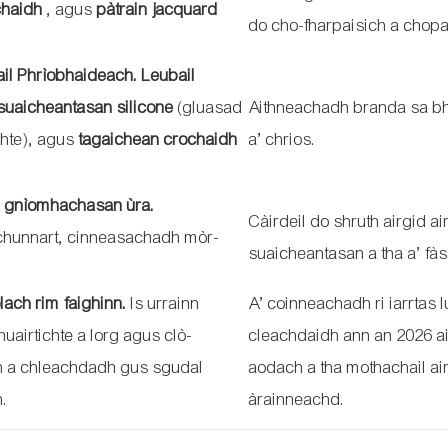
chaidh
, agus
pàtrain jacquard
do cho-fharpaisich a chop
ail Phrìobhaideach.
Leubail
suaicheantasan silicone
(gluasad
Aithneachadh branda sa bh
chte), agus
tagaichean crochaidh
a’ chrios.
n gnìomhachasan ùra.
Càirdeil do shruth airgid a
chunnart, cinneasachadh mòr-
suaicheantasan a tha a’ fàs
ach rim faighinn.
Is urrainn
A’ coinneachadh ri iarrtas 
uairtichte a lorg agus clò-
cleachdaidh ann an 2026 a
h a chleachdadh gus sgudal
aodach a tha mothachail ai
.
àrainneachd.