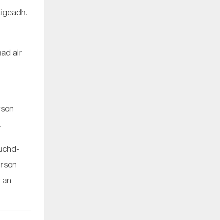
aigeadh.
ad air
irson
.
luchd-
irson
r an