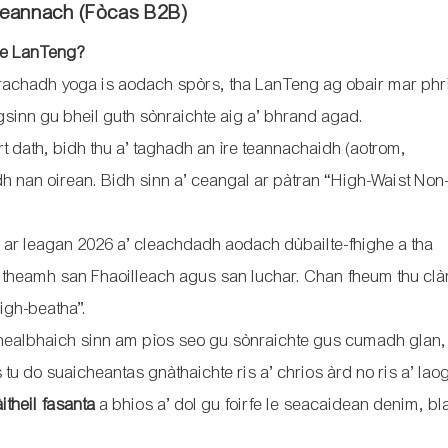
ceannach (Fòcas B2B)
le LanTeng?
thrachadh yoga is aodach spòrs, tha LanTeng ag obair mar ph
uigsinn gu bheil guth sònraichte aig a’ bhrand agad.
rt dath, bidh thu a’ taghadh an ìre teannachaidh (aotrom,
h nan oirean. Bidh sinn a’ ceangal ar pàtran “High-Waist No
l ar leagan 2026 a’ cleachdadh aodach dùbailte-fhighe a tha
itheamh san Fhaoilleach agus san Iuchar. Chan fheum thu clà
òigh-beatha”.
ealbhaich sinn am pìos seo gu sònraichte gus cumadh glan,
 tu do suaicheantas gnàthaichte ris a’ chrios àrd no ris a’ lao
itheil fasanta
a bhios a’ dol gu foirfe le seacaidean denim, bl