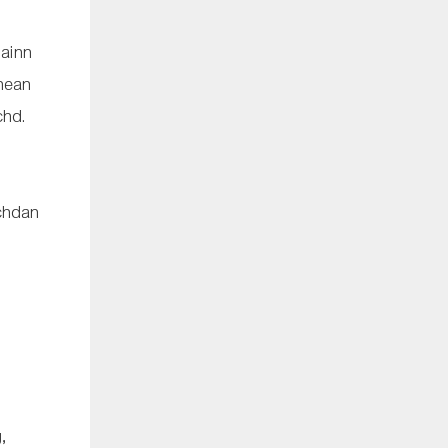
dainn
chean
chd.
chdan
,