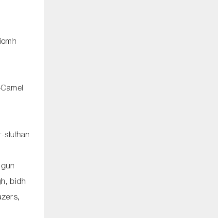
rìomh
n-Camel
r-stuthan
 gun
gh, bidh
azers,