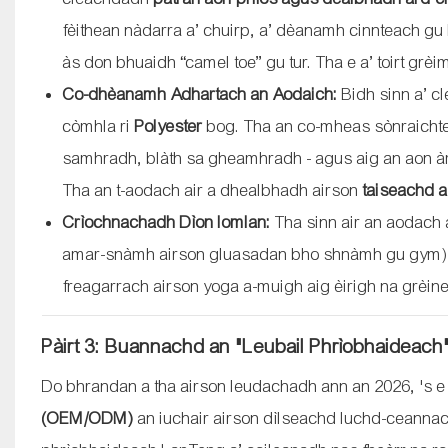
fèithean nàdarra a’ chuirp, a’ dèanamh cinnteach gu 
às don bhuaidh “camel toe” gu tur. Tha e a’ toirt grè
Co-dhèanamh Adhartach an Aodaich:
Bidh sinn a’ 
còmhla ri
Polyester
bog. Tha an co-mheas sònraichte s
samhradh, blàth sa gheamhradh - agus aig an aon àm
Tha an t-aodach air a dhealbhadh airson
taiseachd a
Crìochnachadh Dìon Iomlan:
Tha sinn air an aodac
amar-snàmh airson gluasadan bho shnàmh gu gym
freagarrach airson yoga a-muigh aig èirigh na grèine 
Pàirt 3: Buannachd an "Leubail Phrìobhaidea
Do bhrandan a tha airson leudachadh ann an 2026, 's 
(OEM/ODM)
an iuchair airson dìlseachd luchd-ceannach