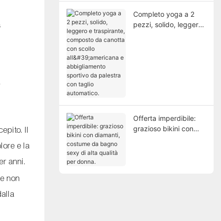
Completo yoga a 2
s
pezzi, solido, leggero
e traspirante,
composto da canotta
con scollo
all'americana e
abbigliamento
a
sportivo da palestra
con taglio automatico.
Offerta imperdibile:
grazioso bikini con
epito. Il
diamanti, costume da
lore e la
bagno sexy di alta
qualità per donna.
er anni.
he non
alla