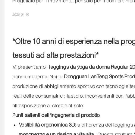
Progettato per il movimento, pensato per il comfort: nient
2026-04-10
*Oltre 10 anni di esperienza nella pr
tessuti ad alte prestazioni*
Vi presentiamo i
leggings da yoga da donna Regular 2
donna moderna. Noi di
Dongguan LanTeng Sports Produ
produzione di abbigliamento sportivo con tecnologie tes
reali delle consumatrici: fastidio, inconvenienti con l'a
all'esposizione al cloro e al sole.
Punti salienti dell'ingegneria di prodotto:
Vestibilità ergonomica 3D:
a differenza dei leggings a
monopezzo e un design a vita alta
. Questa struttur