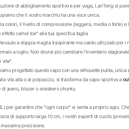
oduzione di abbigliamento sportivo e per yoga, LanTeng si pon
appiamo che il vostro marchio ha una voce unica.
lla colori, il livello di compressione (leggera, media o forte) e 
 effetto camel toe" alla tua specifica taglia.
 tessuto a doppia maglia traspirante ma caldo utilizzato per i 
nnaio a luglio. Non dovrai più cambiare l'inventario stagionale;
 vita".
amo progettato questo capo con una silhouette pulita, unica 
la vita alta o al polpaccio, si trasforma da capo sportivo a
out
e di jeans, blazer o sneakers chunky.
XL) per garantire che "ogni corpo" si senta a proprio agio. Che
scia di supporto larga 10 cm, i nostri esperti di cucito (presen
la massima precisione.