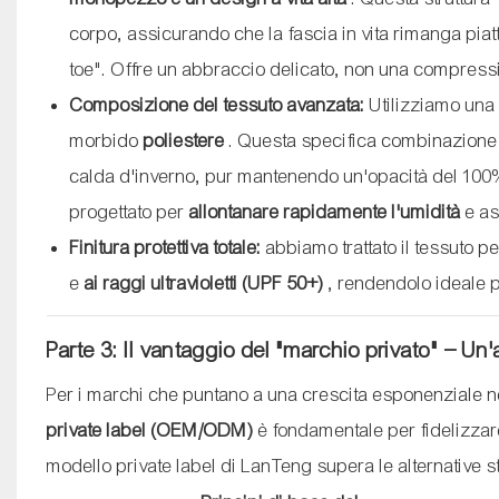
corpo, assicurando che la fascia in vita rimanga pia
toe". Offre un abbraccio delicato, non una compress
Composizione del tessuto avanzata:
Utilizziamo un
morbido
poliestere
. Questa specifica combinazione 
calda d'inverno, pur mantenendo un'opacità del 100% 
progettato per
allontanare rapidamente l'umidità
e as
Finitura protettiva totale:
abbiamo trattato il tessuto p
e
ai raggi ultravioletti (UPF 50+)
, rendendolo ideale pe
Parte 3: Il vantaggio del "marchio privato" – Un
Per i marchi che puntano a una crescita esponenziale nel
private label (OEM/ODM)
è fondamentale per fidelizzare 
modello private label di LanTeng supera le alternative 