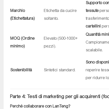
Supporto comp
Marchio
Etichetta da cucire
tessute
perso
(Etichettatura)
soltanto.
trasferimento
cartellini
pers
Quantità mini
MOQ (Ordine
Elevato (500-1000+
Campionament
minimo)
pezzi).
scalabile.
Sono disponi
Sostenibilità
Sintetici standard.
reperire tessu
per ridurre 
Parte 4: Testi di marketing per gli acquirenti (f
Perché collaborare con LanTeng?