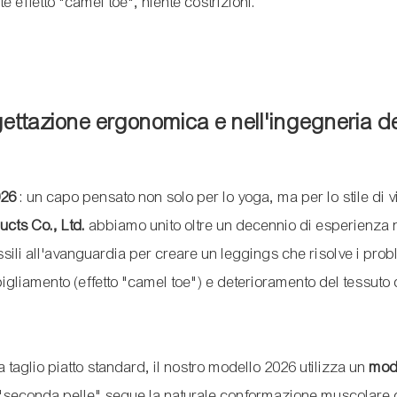
e effetto "camel toe", niente costrizioni.
ogettazione ergonomica e nell'ingegneria d
026
: un capo pensato non solo per lo yoga, ma per lo stile di vi
cts Co., Ltd.
abbiamo unito oltre un decennio di esperienza 
sili all'avanguardia per creare un leggings che risolve i prob
bbigliamento (effetto "camel toe") e deterioramento del tessuto
 taglio piatto standard, il nostro modello 2026 utilizza un
mod
a "seconda pelle" segue la naturale conformazione muscolare 