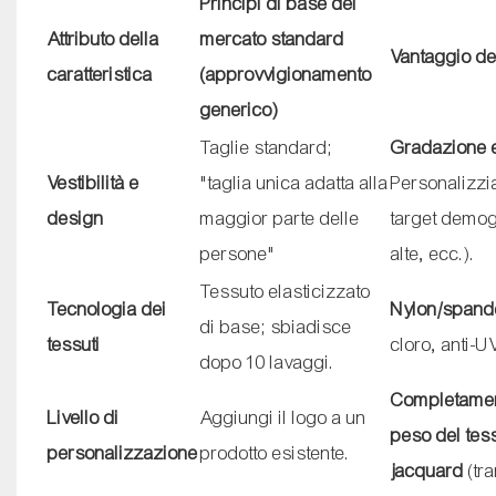
Principi di base del
Attributo della
mercato standard
Vantaggio d
caratteristica
(approvvigionamento
generico)
Taglie standard;
Gradazione e
Vestibilità e
"taglia unica adatta alla
Personalizzia
design
maggior parte delle
target demogra
persone"
alte, ecc.).
Tessuto elasticizzato
Tecnologia dei
Nylon/spande
di base; sbiadisce
tessuti
cloro, anti-U
dopo 10 lavaggi.
Completamen
Livello di
Aggiungi il logo a un
peso del tes
personalizzazione
prodotto esistente.
jacquard
(tr