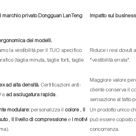
el marchio privato Dongguan LanTeng
Impatto sul busines
rgonomica dei modelli.
mo la vestibilità per il TUO specifico
Riduce i resi dovuti 
fico (taglia minuta, taglie forti, taglie
"vestibilità errata".
Maggiore valore perc
x ad alta densità.
Certificazioni anti-
cliente conserva il co
V e
ad asciugatura rapida
.
sensazione al tatto p
te modulare:
personalizza il
colore
,
il
Un prodotto unico c
suto
,
il livello di compressione
e
i motivi
può essere copiato d
ama).
concorrenza.