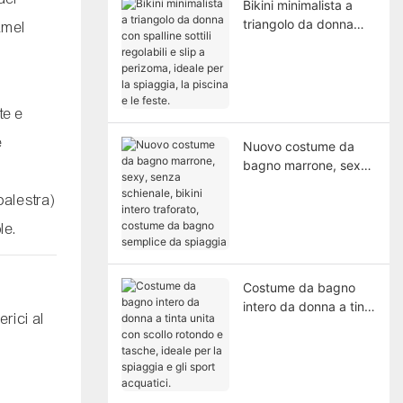
Bikini minimalista a
triangolo da donna
camel
con spalline sottili
regolabili e slip a
perizoma, ideale per
la spiaggia, la piscina
te e
e le feste.
è
Nuovo costume da
bagno marrone, sexy,
senza schienale, bikini
palestra)
intero traforato,
costume da bagno
le.
semplice da spiaggia
Costume da bagno
intero da donna a tinta
rici al
unita con scollo
rotondo e tasche,
l
ideale per la spiaggia
e gli sport acquatici.