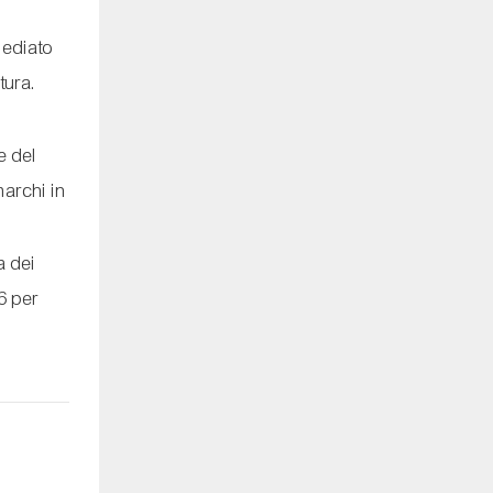
ediato
tura.
e del
marchi in
a dei
6 per