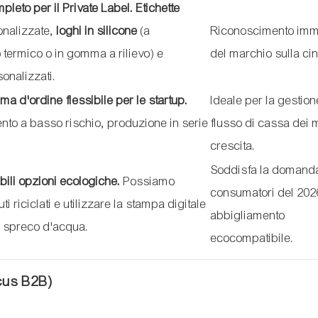
leto per il Private Label.
Etichette
nalizzate,
loghi in silicone
(a
Riconoscimento imm
 termico o in gomma a rilievo) e
del marchio sulla cin
onalizzati.
ma d'ordine flessibile per le startup.
Ideale per la gestion
o a basso rischio, produzione in serie
flusso di cassa dei 
crescita.
Soddisfa la domand
bili opzioni ecologiche.
Possiamo
consumatori del 202
ti riciclati e utilizzare la stampa digitale
abbigliamento
lo spreco d'acqua.
ecocompatibile.
ocus B2B)