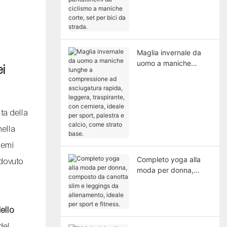
pantaloncini da
ciclismo a maniche
corte, set per bici da
strada.
Maglia invernale da
uomo a maniche
ei
lunghe a
compressione ad
asciugatura rapida,
leggera, traspirante,
ta della
con cerniera, ideale
per sport, palestra e
nella
calcio, come strato
lemi
base.
Completo yoga alla
 dovuto
moda per donna,
composto da canotta
slim e leggings da
allenamento, ideale
ello
per sport e fitness.
del