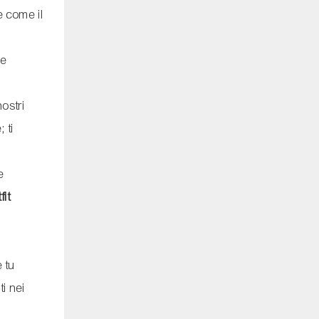
e come il
le
nostri
 ti
e
fit
 tu
ti nei