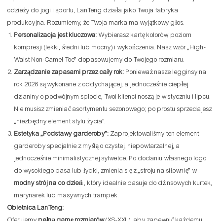
odzieży do jogi i sportu, LanTeng działa jako Twoja fabryka
produkcyjna. Rozumiemy, że Twoja marka ma wyjątkowy głos.
Personalizacja jest kluczowa:
Wybierasz kartę kolorów, poziom
kompresji (lekki, średni lub mocny) i wykończenia. Nasz wzór „High-
Waist Non-Camel Toe” dopasowujemy do Twojego rozmiaru.
Zarządzanie zapasami przez cały rok:
Ponieważ nasze legginsy na
rok 2026 są wykonane z oddychającej, a jednocześnie ciepłej
dzianiny o podwójnym splocie, Twoi klienci noszą je w styczniu i lipcu.
Nie musisz zmieniać asortymentu sezonowego; po prostu sprzedajesz
„niezbędny element stylu życia”.
Estetyka „Podstawy garderoby”:
Zaprojektowaliśmy ten element
garderoby specjalnie z myślą o czystej, niepowtarzalnej, a
jednocześnie minimalistycznej sylwetce. Po dodaniu własnego logo
do wysokiego pasa lub łydki, zmienia się z „stroju na siłownię” w
modny strój na co dzień
, który idealnie pasuje do dżinsowych kurtek,
marynarek lub masywnych trampek.
Obietnica LanTeng:
Oferujemy
pełną gamę rozmiarów
(XS-XXL), aby zapewnić każdemu