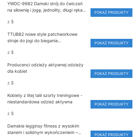
YWDC-9982 Damski strój do ćwiczeń
na siłownię i jogę, jednolity, długi rękaw,
POKAŻ PRODUKTY
klapy z przodu, skrócony top,
z
$
elastyczny pas, elastyczne legginsy z
wysokim stanem
TTUB82 nowe style patchworkowe
stroje do jogi do biegania
POKAŻ PRODUKTY
szybkoschnące oddychające
z
$
trzyczęściowe sportowe ubrania
Producenci odzieży aktywnej odzieży
dla kobiet
POKAŻ PRODUKTY
z
$
Kobiety z litej talii szorty treningowe -
niestandardowa odzież aktywna
POKAŻ PRODUKTY
z
$
Damskie legginsy fitness z wysokim
stanem i solidnym wykończeniem –
POKAŻ PRODUKTY