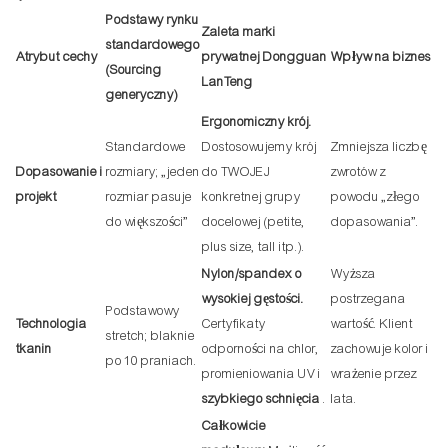
Podstawy rynku
Zaleta marki
standardowego
Atrybut cechy
prywatnej Dongguan
Wpływ na biznes
(Sourcing
LanTeng
generyczny)
Ergonomiczny krój.
Standardowe
Dostosowujemy krój
Zmniejsza liczbę
Dopasowanie i
rozmiary; „jeden
do TWOJEJ
zwrotów z
projekt
rozmiar pasuje
konkretnej grupy
powodu „złego
do większości”
docelowej (petite,
dopasowania”.
plus size, tall itp.).
Nylon/spandex o
Wyższa
wysokiej gęstości.
postrzegana
Podstawowy
Technologia
Certyfikaty
wartość. Klient
stretch; blaknie
tkanin
odporności na chlor,
zachowuje kolor i
po 10 praniach.
promieniowania UV i
wrażenie przez
szybkiego schnięcia
.
lata.
Całkowicie