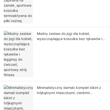
Modny zestaw do jogi dla kobiet,
wyszczuplająca koszulka bez rękawów i
legginsy do ćwiczeń, sportowy strój fitness
Minimalistyczny damski komplet bikini z
trójkątnymi miseczkami, cienkimi
regulowanymi ramiączkami i stringami,
idealny na plażę, basen, imprezę