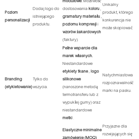
modułowe:
Możliwość
Unikalny
Dodaj logo do
dostosowania
koloru
,
Poziom
produkt, którego
istniejącego
gramatury materiału
,
personalizacji
konkurencja nie
produktu.
poziomu kompresji
i
może skopiować.
wzorów żakardowych
(faktury).
Pełne wsparcie dla
marek własnych.
Niestandardowe
etykiety tkane
,
logo
Natychmiastowa
Branding
Tylko do
silikonowe
rozpoznawalność
(etykietowanie)
wszycia.
(nanoszone metodą
marki na pasku.
termotransferu lub z
wypukłej gumy) oraz
niestandardowe
metki
.
Przyjazne dla
Elastyczne minimalne
rozwijających się
zamówienie (MOQ)