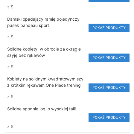
producent odzieży fitness
z
$
Damski opadający ramię pojedynczy
pasek bandeau sport
POKAŻ PRODUKTY
z
$
Solidne kobiety, w obrocie za okrągłe
szyję bez rękawów
POKAŻ PRODUKTY
z
$
Kobiety na solidnym kwadratowym szyi
z krótkim rękawem One Piece trening
POKAŻ PRODUKTY
z
$
Solidne spodnie jogi o wysokiej talii
POKAŻ PRODUKTY
z
$