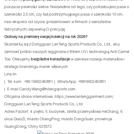
poczucie pewności siebie. Niezależnie od tego, czy potrzebujesz pasa o
szerokości 2,5 cm, czy też podtrzymującego pasa o szerokości 10 cm,
nasi eksperci od szycia (prezentowani w filmach z warsztatów
fabrycznych) zapewnią Ci precyzję.
Gotowy na premierę swojej kolekcji na rok 2026?
Skontaktuj się z Dongguan LanTeng Sports Products Co., Ltd., aby
zamówić próbki naszych legginsów z filtrem UV i technologią Anti-Camel
Toe. Oferujemy
bezpłatne konsultacje
w zakresie rozwoju materiałów i
strategii brandingu marek własnych.
Lina.lin
| Tel. kom.: +86 19902493811 | WhatsApp: +8619902493811
| E-mail:Candy.Wang@hitengsports.com
Oficjalna strona internetowa:
https://www.lantenggarment.com/
Dongguan LanTeng Sports Products Co., Ltd.
Adres Factort: ​​4. piętro, 5. budynek, strefa przemysłowa HeChang, 6.
ulica QiaoZi, miasto ChangPing, miasto DongGuan, prowincja
GuangDong, Chiny 523572