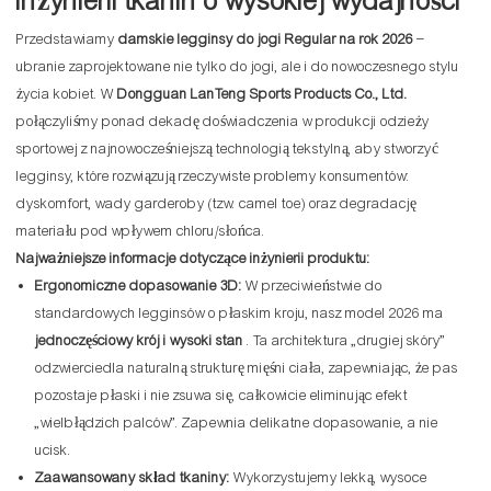
inżynierii tkanin o wysokiej wydajności*
Przedstawiamy
damskie legginsy do jogi Regular na rok 2026
–
ubranie zaprojektowane nie tylko do jogi, ale i do nowoczesnego stylu
życia kobiet. W
Dongguan LanTeng Sports Products Co., Ltd.
połączyliśmy ponad dekadę doświadczenia w produkcji odzieży
sportowej z najnowocześniejszą technologią tekstylną, aby stworzyć
legginsy, które rozwiązują rzeczywiste problemy konsumentów:
dyskomfort, wady garderoby (tzw. camel toe) oraz degradację
materiału pod wpływem chloru/słońca.
Najważniejsze informacje dotyczące inżynierii produktu:
Ergonomiczne dopasowanie 3D:
W przeciwieństwie do
standardowych legginsów o płaskim kroju, nasz model 2026 ma
jednoczęściowy krój i wysoki stan
. Ta architektura „drugiej skóry”
odzwierciedla naturalną strukturę mięśni ciała, zapewniając, że pas
pozostaje płaski i nie zsuwa się, całkowicie eliminując efekt
„wielbłądzich palców”. Zapewnia delikatne dopasowanie, a nie
ucisk.
Zaawansowany skład tkaniny:
Wykorzystujemy lekką, wysoce