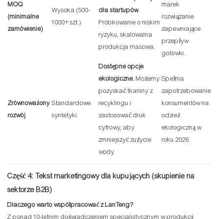
MOQ
marek
Wysoka (500-
dla startupów.
(minimalne
rozwiązanie
1000+ szt.).
Próbkowanie o niskim
zamówienie)
zapewniające
ryzyku, skalowalna
przepływ
produkcja masowa.
gotówki.
Dostępne opcje
ekologiczne.
Możemy
Spełnia
pozyskać tkaniny z
zapotrzebowanie
Zrównoważony
Standardowe
recyklingu i
konsumentów na
rozwój
syntetyki.
zastosować druk
odzież
cyfrowy, aby
ekologiczną w
zmniejszyć zużycie
roku 2026.
wody.
Część 4: Tekst marketingowy dla kupujących (skupienie na
sektorze B2B)
Dlaczego warto współpracować z LanTeng?
Z ponad 10-letnim doświadczeniem specjalistycznym w produkcji