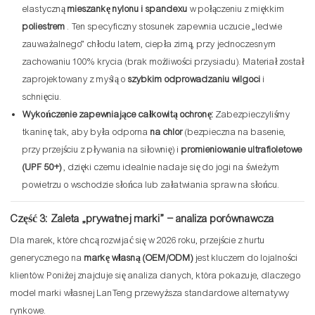
elastyczną
mieszankę nylonu i spandexu
w połączeniu z miękkim
poliestrem
. Ten specyficzny stosunek zapewnia uczucie „ledwie
zauważalnego” chłodu latem, ciepła zimą, przy jednoczesnym
zachowaniu 100% krycia (brak możliwości przysiadu). Materiał został
zaprojektowany z myślą o
szybkim odprowadzaniu wilgoci
i
schnięciu.
Wykończenie zapewniające całkowitą ochronę:
Zabezpieczyliśmy
tkaninę tak, aby była odporna
na chlor
(bezpieczna na basenie,
przy przejściu z pływania na siłownię) i
promieniowanie ultrafioletowe
(UPF 50+)
, dzięki czemu idealnie nadaje się do jogi na świeżym
powietrzu o wschodzie słońca lub załatwiania spraw na słońcu.
Część 3: Zaleta „prywatnej marki” – analiza porównawcza
Dla marek, które chcą rozwijać się w 2026 roku, przejście z hurtu
generycznego na
markę własną (OEM/ODM)
jest kluczem do lojalności
klientów. Poniżej znajduje się analiza danych, która pokazuje, dlaczego
model marki własnej LanTeng przewyższa standardowe alternatywy
rynkowe.