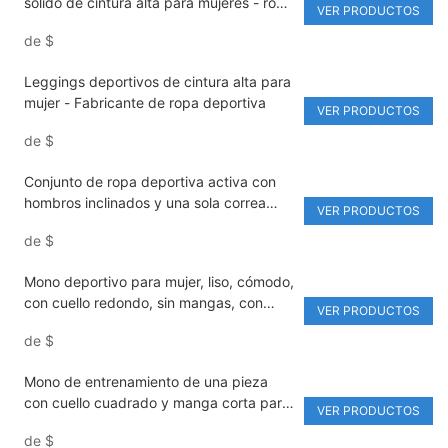
sólido de cintura alta para mujeres - ropa
VER PRODUCTOS
de activo personalizada
de
$
Leggings deportivos de cintura alta para
mujer - Fabricante de ropa deportiva
VER PRODUCTOS
de
$
Conjunto de ropa deportiva activa con
hombros inclinados y una sola correa
VER PRODUCTOS
para mujer, sujetador deportivo con
de
$
levantamiento de glúteos y cintura alta
Mono deportivo para mujer, liso, cómodo,
con cuello redondo, sin mangas, con
VER PRODUCTOS
abertura en la espalda y pantalones
de
$
acampanados
Mono de entrenamiento de una pieza
con cuello cuadrado y manga corta para
VER PRODUCTOS
mujer, ropa deportiva para yoga
de
$