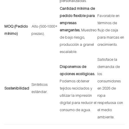
personalizadas.
Cantidad mínima de
pedido flexible para
Favorable en
empresas
términos de
MOQ (Pedido
Alto (500-1000+
emergentes.
Muestreo
flujo de caja
mínimo)
piezas).
de bajo riesgo,
para marcas en
producción a granel
crecimiento.
escalable.
Satisface la
Disponemos de
demanda de
opciones ecológicas.
los
Podemos obtener
consumidores
Sintéticos
Sostenibilidad
tejidos reciclados y
en 2026 de
estándar.
utilizar la impresión
ropa
digital para reducir el
respetuosa con
consumo de agua.
el medio
ambiente.