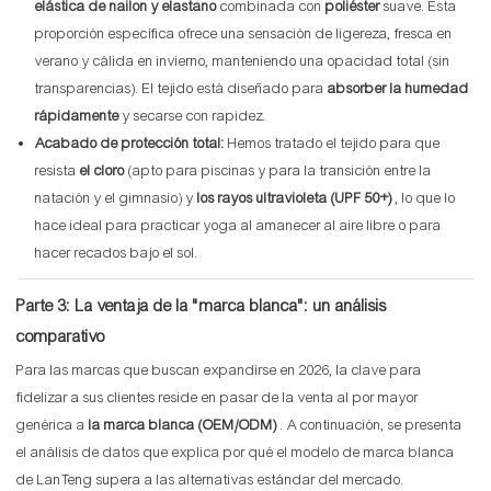
elástica de nailon y elastano
combinada con
poliéster
suave. Esta
proporción específica ofrece una sensación de ligereza, fresca en
verano y cálida en invierno, manteniendo una opacidad total (sin
transparencias). El tejido está diseñado para
absorber la humedad
rápidamente
y secarse con rapidez.
Acabado de protección total:
Hemos tratado el tejido para que
resista
el cloro
(apto para piscinas y para la transición entre la
natación y el gimnasio) y
los rayos ultravioleta (UPF 50+)
, lo que lo
hace ideal para practicar yoga al amanecer al aire libre o para
hacer recados bajo el sol.
Parte 3: La ventaja de la "marca blanca": un análisis
comparativo
Para las marcas que buscan expandirse en 2026, la clave para
fidelizar a sus clientes reside en pasar de la venta al por mayor
genérica a
la marca blanca (OEM/ODM)
. A continuación, se presenta
el análisis de datos que explica por qué el modelo de marca blanca
de LanTeng supera a las alternativas estándar del mercado.