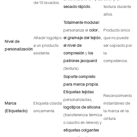
de 10 lavados.
secado rápido
.
textura durante
años.
Totalmente modular:
personaliza el
color
,
Producto único
Añadir logotipo
el gramaje del tejido
,
que no puede
Nivel de
a un producto
el nivel de
ser copiado por
personalización
existente.
compresión
y
los
la
patrones jacquard
competencia.
(textura).
Soporte completo
para marca propia.
Etiquetas tejidas
Reconocimiento
personalizadas,
Marca
Etiqueta cosida
instantáneo de
logotipos de silicona
(Etiquetado)
únicamente.
la marca en la
(transferencia térmica
cintura.
o caucho en relieve) y
etiquetas colgantes