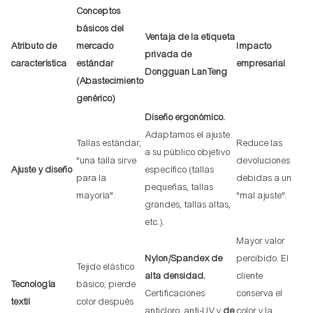
Conceptos
básicos del
Ventaja de la etiqueta
Atributo de
mercado
Impacto
privada de
característica
estándar
empresarial
Dongguan LanTeng
(Abastecimiento
genérico)
Diseño ergonómico.
Adaptamos el ajuste
Tallas estándar;
Reduce las
a su público objetivo
"una talla sirve
devoluciones
Ajuste y diseño
específico (tallas
para la
debidas a un
pequeñas, tallas
mayoría".
"mal ajuste".
grandes, tallas altas,
etc.).
Mayor valor
Nylon/Spandex de
percibido. El
Tejido elástico
alta densidad.
cliente
Tecnología
básico; pierde
Certificaciones
conserva el
textil
color después
anticloro, anti-UV y
de
color y la