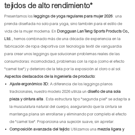
tejidos de alto rendimiento*
Presentamos los
leggings de yoga regulares para mujer 2026
: una
prenda diseñada no solo para yoga, sino también para el estilo de
vida de la mujer moderna. En
Dongguan LanTeng Sports Products Co.,
Ltd.
, hemos combinado más de una década de experiencia en la
fabricación de ropa deportiva con tecnología textil de vanguardia
para crear unos leggings que solucionan problemas reales de las
consumidoras: incomodidad, problemas con la ropa (como el efecto
"camel toe") y deterioro de la tela por la exposición al cloro o al sol.
Aspectos destacados de la ingeniería de producto:
Ajuste ergonómico 3D:
A diferencia de los leggings planos
tradicionales, nuestro modelo 2026 utiliza un
diseño de una sola
pieza y cintura alta
. Esta estructura tipo "segunda piel" se adapta a
la musculatura natural del cuerpo, asegurando que la cintura se
mantenga plana sin enrollarse y eliminando por completo el efecto
de "camel toe". Proporciona una sujeción suave, sin apretar.
Composición avanzada del tejido:
Utilizamos una
mezcla ligera y