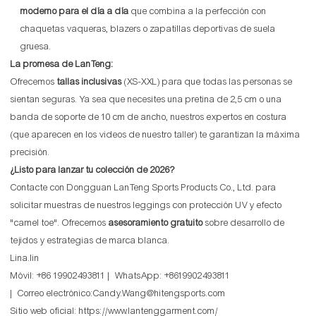
moderno para el día a día
que combina a la perfección con
chaquetas vaqueras, blazers o zapatillas deportivas de suela
gruesa.
La promesa de LanTeng:
Ofrecemos
tallas inclusivas
(XS-XXL) para que todas las personas se
sientan seguras. Ya sea que necesites una pretina de 2,5 cm o una
banda de soporte de 10 cm de ancho, nuestros expertos en costura
(que aparecen en los videos de nuestro taller) te garantizan la máxima
precisión.
¿Listo para lanzar tu colección de 2026?
Contacte con Dongguan LanTeng Sports Products Co., Ltd. para
solicitar muestras de nuestros leggings con protección UV y efecto
"camel toe". Ofrecemos
asesoramiento gratuito
sobre desarrollo de
tejidos y estrategias de marca blanca.
Lina.lin
Móvil: +86 19902493811 | WhatsApp: +8619902493811
| Correo electrónico:Candy.Wang@hitengsports.com
Sitio web oficial:
https://www.lantenggarment.com/