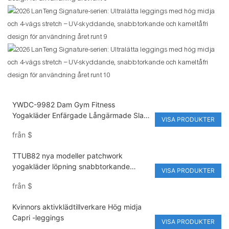
YWDC-9982 Dam Gym Fitness
Yogakläder Enfärgade Långärmade Slag
VISA PRODUKTER
Framtill Twist Crop Top Elastisk Midja
från
$
Aktiva Stretchiga Leggings Hög Midja
TTUB82 nya modeller patchwork
yogakläder löpning snabbtorkande
VISA PRODUKTER
andningsbara tredelade sportkläder
från
$
Kvinnors aktivklädtillverkare Hög midja
Capri -leggings
VISA PRODUKTER