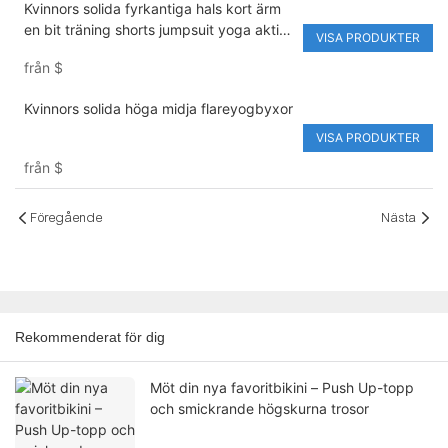
Kvinnors solida fyrkantiga hals kort ärm
en bit träning shorts jumpsuit yoga aktivt
VISA PRODUKTER
slitage
från
$
Kvinnors solida höga midja flareyogbyxor
VISA PRODUKTER
från
$
Föregående
Nästa
Rekommenderat för dig
Möt din nya favoritbikini – Push Up-topp
och smickrande högskurna trosor