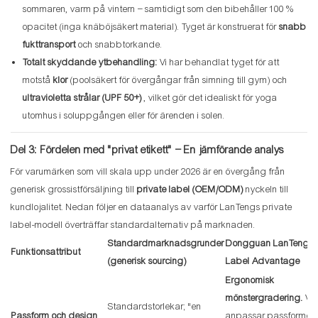
sommaren, varm på vintern – samtidigt som den bibehåller 100 %
opacitet (inga knäböjsäkert material). Tyget är konstruerat för
snabb
fukttransport
och snabbtorkande.
Totalt skyddande ytbehandling:
Vi har behandlat tyget för att
motstå
klor
(poolsäkert för övergångar från simning till gym) och
ultravioletta strålar (UPF 50+)
, vilket gör det idealiskt för yoga
utomhus i soluppgången eller för ärenden i solen.
Del 3: Fördelen med "privat etikett" – En jämförande analys
För varumärken som vill skala upp under 2026 är en övergång från
generisk grossistförsäljning till
private label (OEM/ODM)
nyckeln till
kundlojalitet. Nedan följer en dataanalys av varför LanTengs private
label-modell överträffar standardalternativ på marknaden.
Standardmarknadsgrunder
Dongguan LanTeng Pr
Funktionsattribut
(generisk sourcing)
Label Advantage
Ergonomisk
mönstergradering.
Vi
Standardstorlekar; "en
Passform och design
anpassar passformen 