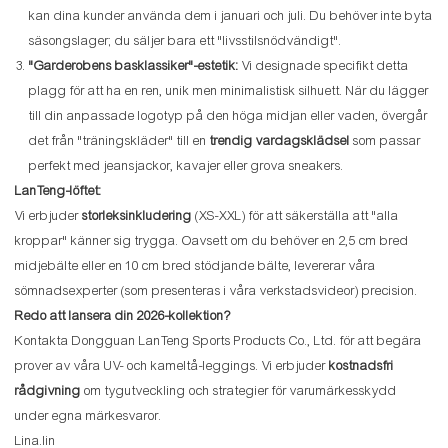
kan dina kunder använda dem i januari och juli. Du behöver inte byta
säsongslager; du säljer bara ett "livsstilsnödvändigt".
"Garderobens basklassiker"-estetik:
Vi designade specifikt detta
plagg för att ha en ren, unik men minimalistisk silhuett. När du lägger
till din anpassade logotyp på den höga midjan eller vaden, övergår
det från "träningskläder" till en
trendig vardagsklädsel
som passar
perfekt med jeansjackor, kavajer eller grova sneakers.
LanTeng-löftet:
Vi erbjuder
storleksinkludering
(XS-XXL) för att säkerställa att "alla
kroppar" känner sig trygga. Oavsett om du behöver en 2,5 cm bred
midjebälte eller en 10 cm bred stödjande bälte, levererar våra
sömnadsexperter (som presenteras i våra verkstadsvideor) precision.
Redo att lansera din 2026-kollektion?
Kontakta Dongguan LanTeng Sports Products Co., Ltd. för att begära
prover av våra UV- och kameltå-leggings. Vi erbjuder
kostnadsfri
rådgivning
om tygutveckling och strategier för varumärkesskydd
under egna märkesvaror.
Lina.lin