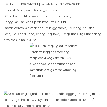
| Mobil: +86 19902493811 | WhatsApp: +8619902493811
| E-post:Candy.Wang@hitengsports.com
Officiell webb:
https://www.lantenggarment.com/
Dongguan LanTeng Sports Products Co., Ltd.
Factort Adress: 4:e våningen, 5:e byggnaden, HeChang Industrial
Zone, 6:e QiaoZi Road, ChangPing Town, DongGuan City, Guangdong-
provinsen, Kina 523572