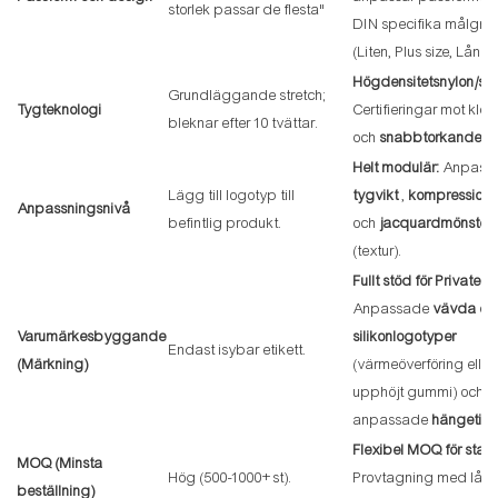
storlek passar de flesta"
DIN specifika målgru
(Liten, Plus size, Lång, 
Högdensitetsnylon/sp
Grundläggande stretch;
Tygteknologi
Certifieringar mot klor
bleknar efter 10 tvättar.
och
snabbtorkande
.
Helt modulär:
Anpass
Lägg till logotyp till
tygvikt
,
kompressions
Anpassningsnivå
befintlig produkt.
och
jacquardmönster
(textur).
Fullt stöd för Private L
Anpassade
vävda eti
Varumärkesbyggande
silikonlogotyper
Endast isybar etikett.
(Märkning)
(värmeöverföring eller
upphöjt gummi) och
anpassade
hängetike
Flexibel MOQ för start
MOQ (Minsta
Hög (500-1000+ st).
Provtagning med låg r
beställning)