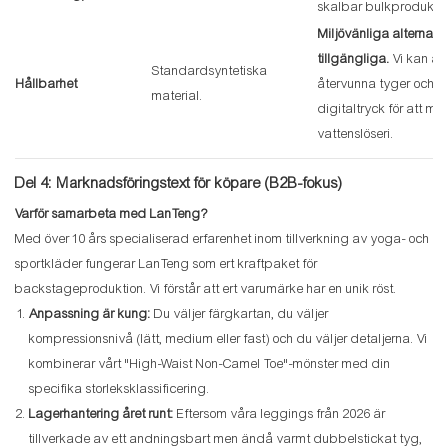
skalbar bulkproduktio
Miljövänliga alternativ
tillgängliga.
Vi kan a
Standardsyntetiska
Hållbarhet
återvunna tyger och
material.
digitaltryck för att mi
vattenslöseri.
Del 4: Marknadsföringstext för köpare (B2B-fokus)
Varför samarbeta med LanTeng?
Med över 10 års specialiserad erfarenhet inom tillverkning av yoga- och
sportkläder fungerar LanTeng som ert kraftpaket för
backstageproduktion. Vi förstår att ert varumärke har en unik röst.
Anpassning är kung:
Du väljer färgkartan, du väljer
kompressionsnivå (lätt, medium eller fast) och du väljer detaljerna. Vi
kombinerar vårt "High-Waist Non-Camel Toe"-mönster med din
specifika storleksklassificering.
Lagerhantering året runt:
Eftersom våra leggings från 2026 är
tillverkade av ett andningsbart men ändå varmt dubbelstickat tyg,