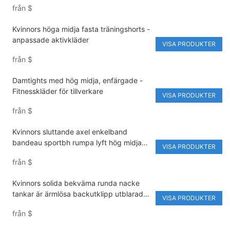
från
$
Kvinnors höga midja fasta träningshorts -
anpassade aktivkläder
VISA PRODUKTER
från
$
Damtights med hög midja, enfärgade -
Fitnesskläder för tillverkare
VISA PRODUKTER
från
$
Kvinnors sluttande axel enkelband
bandeau sportbh rumpa lyft hög midja
VISA PRODUKTER
leggings aktiv sportkläder set
från
$
Kvinnors solida bekväma runda nacke
tankar är ärmlösa backutklipp utblarade
VISA PRODUKTER
byxor Activewear Jumpsuit
från
$