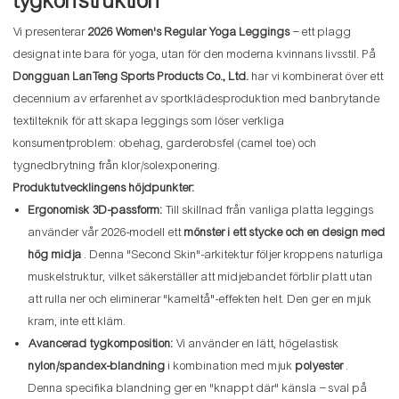
tygkonstruktion*
Vi presenterar
2026 Women's Regular Yoga Leggings
– ett plagg
designat inte bara för yoga, utan för den moderna kvinnans livsstil. På
Dongguan LanTeng Sports Products Co., Ltd.
har vi kombinerat över ett
decennium av erfarenhet av sportklädesproduktion med banbrytande
textilteknik för att skapa leggings som löser verkliga
konsumentproblem: obehag, garderobsfel (camel toe) och
tygnedbrytning från klor/solexponering.
Produktutvecklingens höjdpunkter:
Ergonomisk 3D-passform:
Till skillnad från vanliga platta leggings
använder vår 2026-modell ett
mönster i ett stycke och en design med
hög midja
. Denna "Second Skin"-arkitektur följer kroppens naturliga
muskelstruktur, vilket säkerställer att midjebandet förblir platt utan
att rulla ner och eliminerar "kameltå"-effekten helt. Den ger en mjuk
kram, inte ett kläm.
Avancerad tygkomposition:
Vi använder en lätt, högelastisk
nylon/spandex-blandning
i kombination med mjuk
polyester
.
Denna specifika blandning ger en "knappt där" känsla – sval på