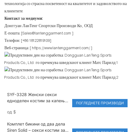
технологија со страсна посветеност на квалитетот и задоволството на
клиентите.
Контакт за медиуми:
Донггуан ЛанТенг Спортски Производи Ко., ООД
Е-пошта: [Sales@lantenggarment.com ]
Телефон: [+86 18122819109]
Веб-страница: [
https://www.lantenggarment.com/
]
SYF-3328 Женски секси
едноделен костим за капење
ПОГЛЕДНЕТЕ ПРОИЗВОДИ
Мека еднобојна модна модна
од
$
монокини нов стилски костим
за капење
Комплет бикини од два дела
Siren Solid – секси костим за