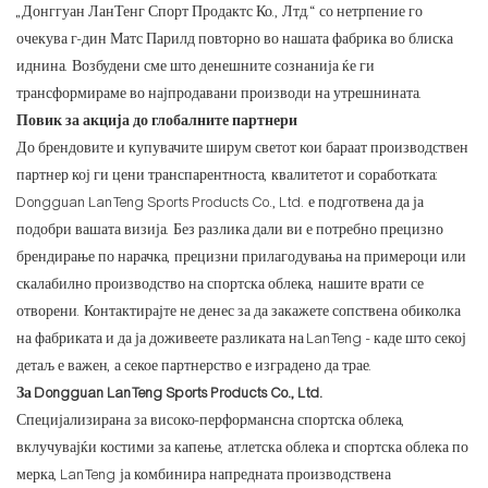
„Донггуан ЛанТенг Спорт Продактс Ко., Лтд.“ со нетрпение го
очекува г-дин Матс Парилд повторно во нашата фабрика во блиска
иднина. Возбудени сме што денешните сознанија ќе ги
трансформираме во најпродавани производи на утрешнината.
Повик за акција до глобалните партнери
До брендовите и купувачите ширум светот кои бараат производствен
партнер кој ги цени транспарентноста, квалитетот и соработката:
Dongguan LanTeng Sports Products Co., Ltd. е подготвена да ја
подобри вашата визија. Без разлика дали ви е потребно прецизно
брендирање по нарачка, прецизни прилагодувања на примероци или
скалабилно производство на спортска облека, нашите врати се
отворени. Контактирајте не денес за да закажете сопствена обиколка
на фабриката и да ја доживеете разликата на LanTeng - каде што секој
детаљ е важен, а секое партнерство е изградено да трае.
За Dongguan LanTeng Sports Products Co., Ltd.
Специјализирана за високо-перформансна спортска облека,
вклучувајќи костими за капење, атлетска облека и спортска облека по
мерка, LanTeng ја комбинира напредната производствена