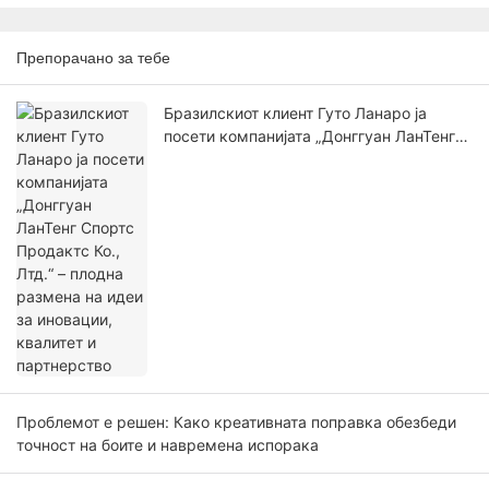
Препорачано за тебе
Бразилскиот клиент Гуто Ланаро ја
посети компанијата „Донггуан ЛанТенг
Спортс Продактс Ко., Лтд.“ – плодна
размена на идеи за иновации, квалитет
и партнерство
Проблемот е решен: Како креативната поправка обезбеди
точност на боите и навремена испорака