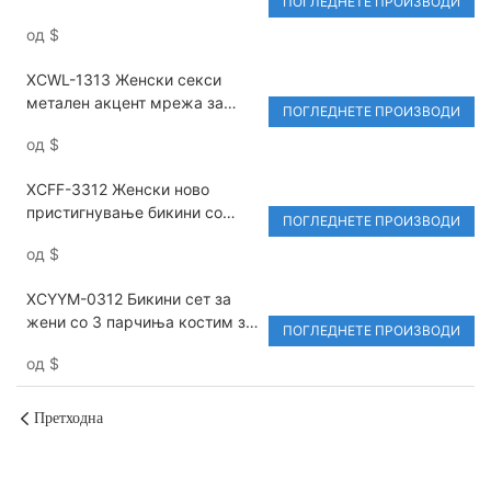
ПОГЛЕДНЕТЕ ПРОИЗВОДИ
капење со врвки за глава за
од
$
жени
XCWL-1313 Женски секси
метален акцент мрежа за
ПОГЛЕДНЕТЕ ПРОИЗВОДИ
покривање на бикини сет
од
$
триаголен куп троделен
костим за капење совршен за
XCFF-3312 Женски ново
одмори во одморалиште
пристигнување бикини со
ПОГЛЕДНЕТЕ ПРОИЗВОДИ
цветен принт од три дела,
од
$
секси дводелен костим за
капење за топли пролетни и
XCYYM-0312 Бикини сет за
одморалишта
жени со 3 парчиња костим за
ПОГЛЕДНЕТЕ ПРОИЗВОДИ
капење со мрежа и
од
$
здолниште, бразилски бикини
сет со висок струк
Претходна