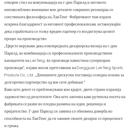
отворен стил на комуникација на г-дин Парилд и неговото
непоколебливо внимание кон деталите совршено резонираа со
сопствената филозофија на ЛанТенг. Фабричкиот тим изрази
искрена благодарност за неговиот професионализам, истакнувајќи
дека соработката со толку вреден партнер го воздигнува целиот
процес на производство.
„Цврсто веруваме дека извонредната дизајнерска визија на г-дин
Парилд, во комбинација со професионалните производствени
капацитети на LanTeng, ќе произведе навистина супериорни
производи“, изјави висок претставник на Dongguan LanTeng Sports
Products Co., Ltd. „Денешните дискусии поставија солидна основа за
долгорочно партнерство од кое сите добиваат.“
Како што денот се приближуваше кон крајот, двете страни изразија
задоволство од резултатите. Она што започна како рутинска посета на
фабриката се разви во плодна размена на идеи, решенија и
пријателство. Г-дин Парилд си замина со обновена доверба во
способноста на ЛанТенг да ги оживее своите дизајни со прецизност
и грижа.