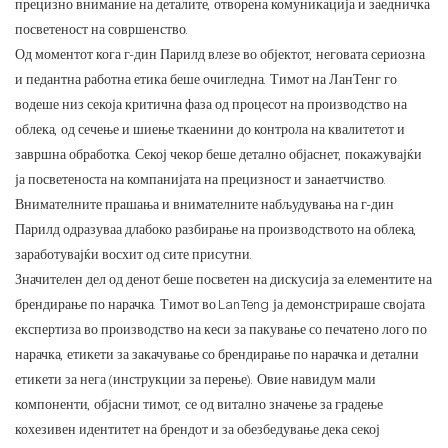
прецизно внимание на деталите, отворена комуникација и заедничка
посветеност на совршенство.
Од моментот кога г-дин Парилд влезе во објектот, неговата сериозна
и педантна работна етика беше очигледна. Тимот на ЛанТенг го
водеше низ секоја критична фаза од процесот на производство на
облека, од сечење и шиење ткаенини до контрола на квалитетот и
завршна обработка. Секој чекор беше детално објаснет, покажувајќи
ја посветеноста на компанијата на прецизност и занаетчиство.
Внимателните прашања и внимателните набљудувања на г-дин
Парилд одразуваа длабоко разбирање на производството на облека,
заработувајќи восхит од сите присутни.
Значителен дел од денот беше посветен на дискусија за елементите на
брендирање по нарачка. Тимот во LanTeng ја демонстрираше својата
експертиза во производство на кеси за пакување со печатено лого по
нарачка, етикети за закачување со брендирање по нарачка и детални
етикети за нега (инструкции за перење). Овие навидум мали
компоненти, објасни тимот, се од витално значење за градење
кохезивен идентитет на брендот и за обезбедување дека секој