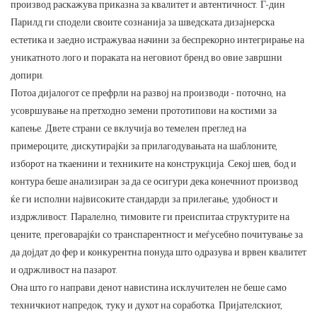
производ раскажува приказна за квалитет и автентичност. Г-дин
Парилд ги сподели своите сознанија за шведската дизајнерска
естетика и заедно истражуваа начини за беспрекорно интегрирање на
уникатното лого и пораката на неговиот бренд во овие завршни
допири.
Потоа дијалогот се префрли на развој на производи - поточно, на
усовршување на претходно земени прототипови на костими за
капење. Двете страни се вклучија во темелен преглед на
примероците, дискутирајќи за прилагодувањата на шаблоните,
изборот на ткаенини и техниките на конструкција. Секој шев, бод и
контура беше анализиран за да се осигури дека конечниот производ
ќе ги исполни највисоките стандарди за прилегање, удобност и
издржливост. Паралелно, тимовите ги преиспитаа структурите на
цените, преговарајќи со транспарентност и меѓусебно почитување за
да дојдат до фер и конкурентна понуда што одразува и врвен квалитет
и одржливост на пазарот.
Она што го направи денот навистина исклучителен не беше само
техничкиот напредок, туку и духот на соработка. Пријателскиот,