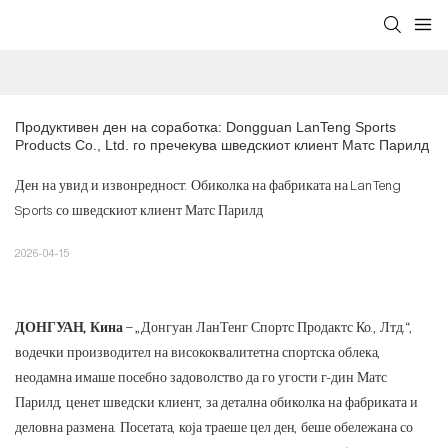
Продуктивен ден на соработка: Dongguan LanTeng Sports 
Products Co., Ltd. го пречекува шведскиот клиент Матс Парилд
Ден на увид и извонредност: Обиколка на фабриката на LanTeng
Sports со шведскиот клиент Матс Парилд
2026-04-15
ДОНГУАН, Кина
– „Донгуан ЛанТенг Спортс Продактс Ко., Лтд.“,
водечки производител на висококвалитетна спортска облека,
неодамна имаше посебно задоволство да го угости г-дин Матс
Парилд, ценет шведски клиент, за детална обиколка на фабриката и
деловна размена. Посетата, која траеше цел ден, беше обележана со