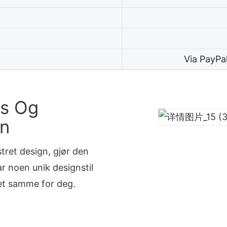
Via PayPa
ls Og
gn
stret design, gjør den
ar noen unik designstil
det samme for deg.