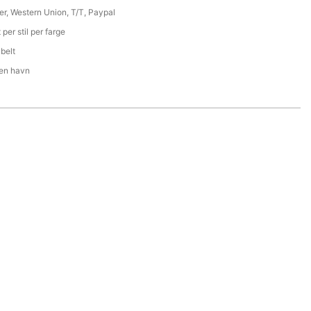
er, Western Union, T/T, Paypal
 per stil per farge
belt
en havn