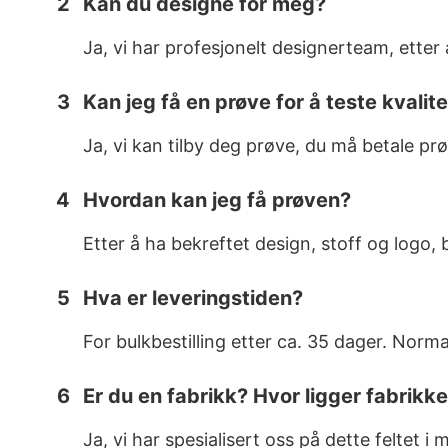
2
Kan du designe for meg?
Ja, vi har profesjonelt designerteam, etter a
3
Kan jeg få en prøve for å teste kvalit
Ja, vi kan tilby deg prøve, du må betale p
4
Hvordan kan jeg få prøven?
Etter å ha bekreftet design, stoff og logo, b
5
Hva er leveringstiden?
For bulkbestilling etter ca. 35 dager. Nor
6
Er du en fabrikk? Hvor ligger fabrikk
Ja, vi har spesialisert oss på dette feltet i 