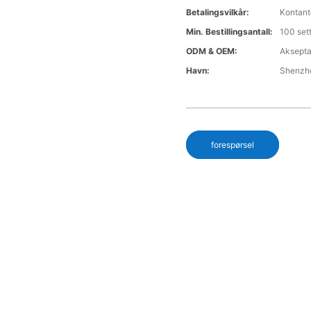
Betalingsvilkår:
Kontant
Min. Bestillingsantall:
100 sett
ODM & OEM:
Aksepta
Havn:
Shenzh
forespørsel