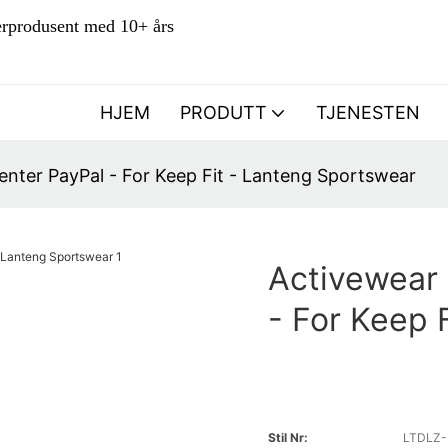
lærprodusent med 10+ års
HJEM
PRODUTT
TJENESTEN
nter PayPal - For Keep Fit - Lanteng Sportswear
Activewear 
- For Keep 
Stil Nr:
LTDLZ-