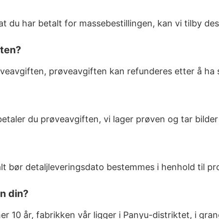
t du har betalt for massebestillingen, kan vi tilby des
eten?
røveavgiften, prøveavgiften kan refunderes etter å ha
etaler du prøveavgiften, vi lager prøven og tar bilder 
malt bør detaljleveringsdato bestemmes i henhold til 
en din?
mer 10 år, fabrikken vår ligger i Panyu-distriktet, i gr