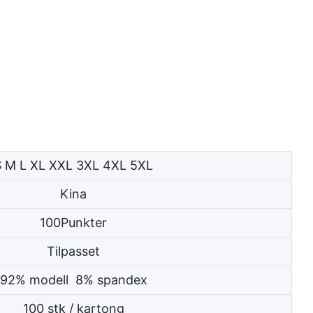
S M L XL XXL 3XL 4XL 5XL
Kina
100Punkter
Tilpasset
92% modell 8% spandex
100 stk / kartong